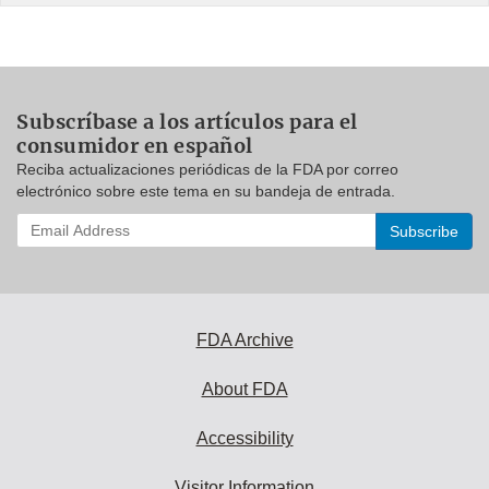
Subscríbase a los artículos para el
consumidor en español
Reciba actualizaciones periódicas de la FDA por correo
electrónico sobre este tema en su bandeja de entrada.
Enter
your
email
address
to
subscribe:
FDA Archive
About FDA
Accessibility
Visitor Information