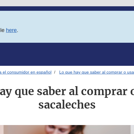
ble
here
.
ra el consumidor en español
Lo que hay que saber al comprar o usa
ay que saber al comprar 
sacaleches