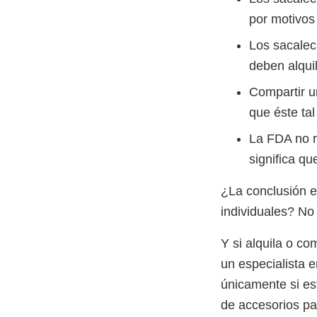
por motivos
Los sacalec
deben alquil
Compartir un
que éste ta
La FDA no r
significa q
¿La conclusión e
individuales? No
Y si alquila o c
un especialista 
únicamente si es
de accesorios par