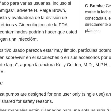
ado para varias usuarias, incluso si
C. Bomba:
Ge
 amigas”, advierte H. Paige Brown,
extrae la lech
cista y evaluadora de la división de
conectada al 
tétricos y Ginecológicos de la FDA.
directamente 
plástico.
 contaminados podrían hacer que usted
igan una infección”.
sitivo usado parezca estar muy limpio, partículas poten
en sobrevivir en el sacaleches o en sus accesorios por 
e largo”, agrega la doctora Kelly Colden, M.D., M.P.H.,
DA.
s:
st pumps are designed for one user only (single use) a
 shared for safety reasons.
hes manuales están diseñados para una sola usuaria (uso