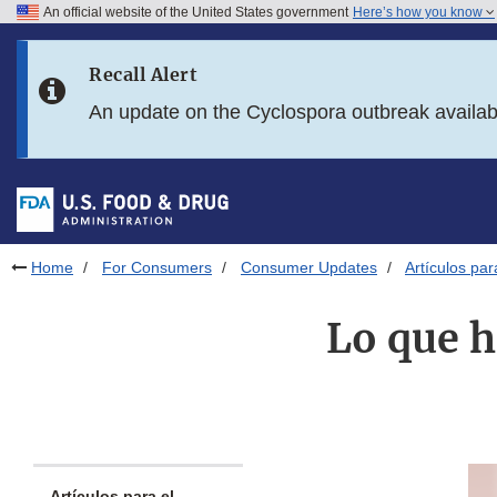
An official website of the United States government
Here’s how you know
Skip to main content
Recall Alert
Skip to FDA Search
An update on the Cyclospora outbreak availa
Skip to in this section menu
Skip to footer links
Home
For Consumers
Consumer Updates
Artículos pa
Lo que h
Artículos para el