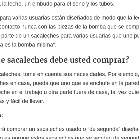
a la leche, un embudo para el seno y los tubos.
para varias usuarias están diseñados de modo que la l
contacto nunca con las piezas de la bomba que se compa
 parte de un sacaleches para varias usuarias que uno p
ra es la bomba misma”.
de sacaleches debe usted comprar?
aleches, tome en cuenta sus necesidades. Por ejemplo,
ches en casa, pueda que uno que se enchufe en la pared
eche en el trabajo u otra parte fuera de casa, tal vez qui
s y fácil de llevar.
s
:
á comprar un sacaleches usado o “de segunda” diseña
to es porque estos sacaleches que se venden de segu