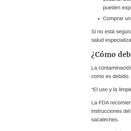
pueden expo
Comprar un 
Si no está segur
salud especializ
¿Cómo debe
La contaminación
como es debido.
“El uso y la limp
La FDA recomiend
instrucciones del
sacaleches.