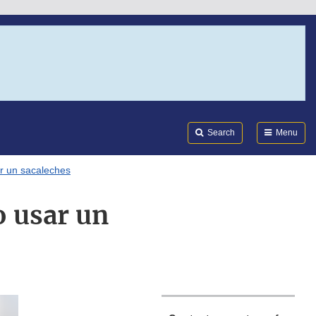
Search
Submi
FDA
Search
Menu
r un sacaleches
o usar un