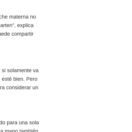
eche materna no
rten”, explica
uede compartir
 si solamente va
 esté bien. Pero
era considerar un
do para una sola
nda mano también