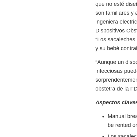
que no esté diseñ
son familiares y
ingeniera electri
Dispositivos Obs
“Los sacaleches
y su bebé contra
“Aunque un dispo
infecciosas pued
sorprendentement
obstetra de la F
Aspectos clave
Manual brea
be rented or
Los sacalec