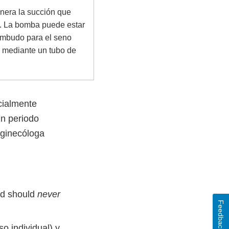
nera la succión que
e. La bomba puede estar
embudo para el seno
o mediante un tubo de
cialmente
un periodo
 ginecóloga
nd should
never
Feedback
 individual) y,