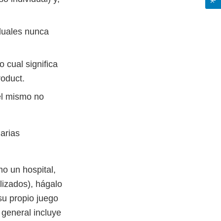
iduales nunca
o cual significa
roduct.
el mismo no
arias
mo un hospital,
lizados), hágalo
su propio juego
 general incluye