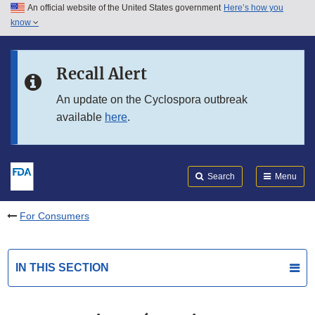
An official website of the United States government
Here’s how you
Skip to main content
know
Search
Submit
FDA
Skip to FDA Search
Recall Alert
Skip to in this section menu
An update on the Cyclospora outbreak
available
here
.
Skip to footer links
Search
Menu
For Consumers
IN THIS SECTION