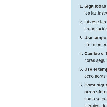
Siga todas 
lea las inst
Lávese las
propagación
Use tampon
otro moment
Cambie el 
horas segui
Use el tam
ocho horas 
Comuníques
otros sínt
como secreci
alérgica, d