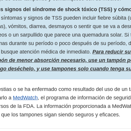
s signos del síndrome de shock tóxico (TSS) y cómo
síntomas y signos de TSS pueden incluir fiebre súbita 
s), vómitos, diarrea, desmayos o sentir que se va a de
eos o un sarpullido que parece una quemadura solar. Si 
mas durante su período o poco después de su período, d
 busque atención médica de inmediato.
Para reducir su
pón de menor absorción necesario, use un tampón p
ego deséchelo, y use tampones solo cuando tenga su
estias o se ha enfermado como resultado del uso de un 
arlo a
MedWatch
, el programa de información de segurid
rsos de la FDA. La información proporcionada a MedWat
 que los tampones sigan siendo seguros y eficaces.