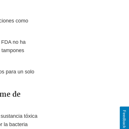
cciones como
a FDA no ha
e tampones
os para un solo
ome de
Feedback
sustancia tóxica
r la bacteria