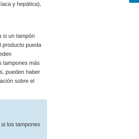
íaca y hepática),
a si un tampón
el producto pueda
ueden
los tampones más
es, pueden haber
ación sobre el
 si los tampones