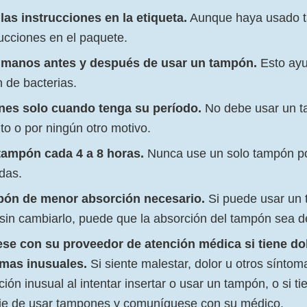
las instrucciones en la etiqueta.
Aunque haya usado t
rucciones en el paquete.
 manos antes y después de usar un tampón.
Esto ayu
 de bacterias.
es solo cuando tenga su período.
No debe usar un t
o o por ningún otro motivo.
tampón cada 4 a 8 horas.
Nunca use un solo tampón p
das.
pón de menor absorción necesario.
Si puede usar un
sin cambiarlo, puede que la absorción del tampón sea d
e con su proveedor de atención médica si tiene dolo
omas inusuales.
Si siente malestar, dolor u otros sínto
ón inusual al intentar insertar o usar un tampón, o si t
eje de usar tampones y comuníquese con su médico.