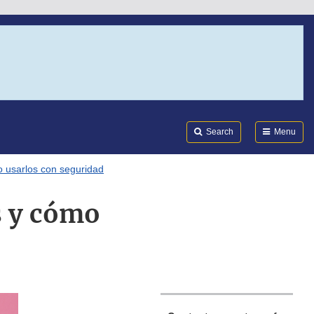
Search
Submi
FDA
Search
Menu
 usarlos con seguridad
s y cómo