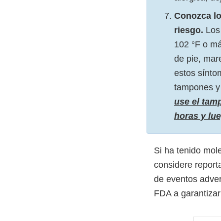
Conozca lo
riesgo.
Los 
102 °F o má
de pie, mar
estos sínto
tampones y
use el tam
horas y lu
Si ha tenido mol
considere report
de eventos adve
FDA a garantizar