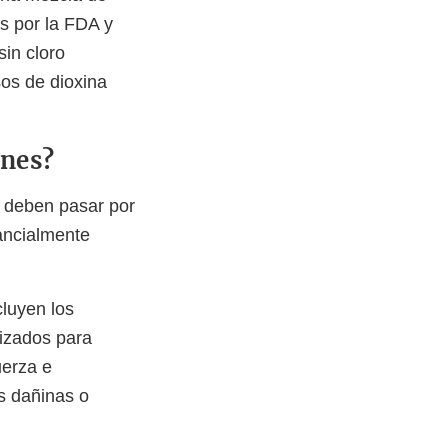
s por la FDA y
in cloro
sos de dioxina
ones?
 deben pasar por
tancialmente
cluyen los
lizados para
uerza e
as dañinas o