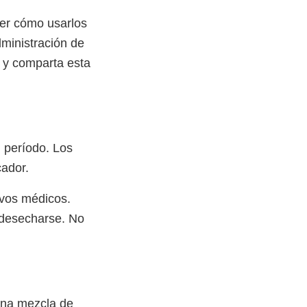
ber cómo usarlos
ministración de
 y comparta esta
 período. Los
cador.
ivos médicos.
 desecharse. No
una mezcla de