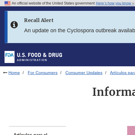
An official website of the United States government
Here’s how you know
Skip to main content
Recall Alert
Skip to FDA Search
An update on the Cyclospora outbreak availa
Skip to in this section menu
Skip to footer links
Home
For Consumers
Consumer Updates
Artículos pa
Informa
Artículos para el