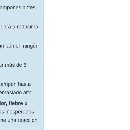
ampones antes,
dará a reducir la
ampón en ningún
or más de 8
 tampón hasta
emasiado alta.
r, fiebre u
mas inesperados
iene una reacción