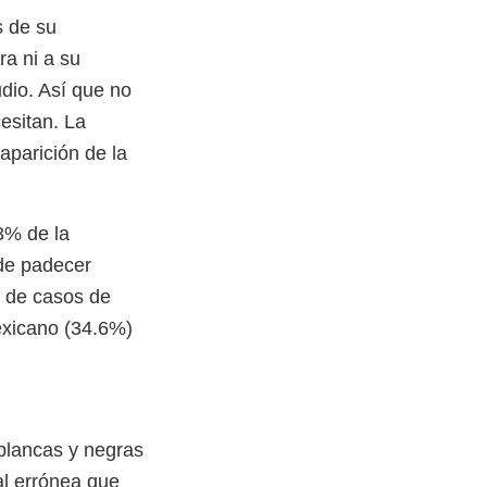
s de su
ra ni a su
dio. Así que no
esitan. La
aparición de la
3% de la
 de padecer
r de casos de
exicano (34.6%)
.
 blancas y negras
al errónea que