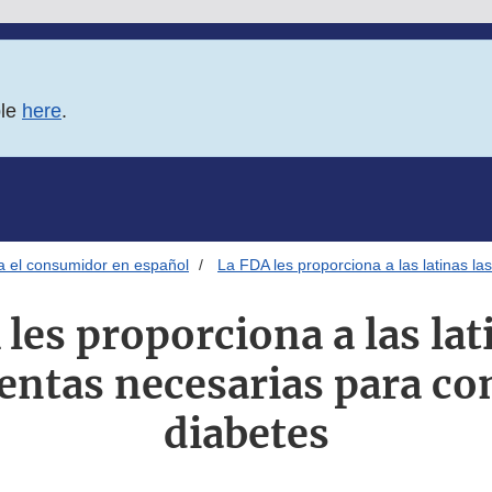
ble
here
.
ra el consumidor en español
La FDA les proporciona a las latinas la
les proporciona a las lat
ntas necesarias para co
diabetes