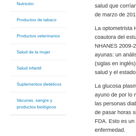
Nutrición
salud que corría
de marzo de 2014
Productos de tabaco
La optometrista 
Productos veterinarios
coautora del est
NHANES 2009-201
Salud de la mujer
ayunas: un anál
(siglas en inglé
Salud infantil
salud y el estad
Suplementos dietéticos
La glucosa plasm
ayuno de por lo 
Vacunas, sangre y
las personas dia
productos biológicos
de pasar horas s
FDA. Esto es un i
enfermedad.