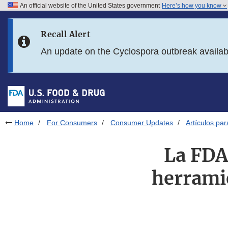
An official website of the United States government
Here’s how you know
Skip to main content
Recall Alert
Skip to FDA Search
An update on the Cyclospora outbreak availa
Skip to in this section menu
Skip to footer links
Home
For Consumers
Consumer Updates
Artículos pa
La FDA 
herramie