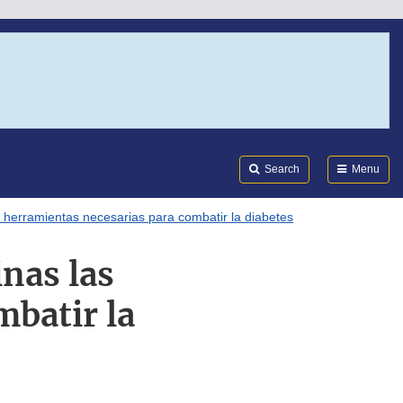
Search
Submi
FDA
Search
Menu
s herramientas necesarias para combatir la diabetes
inas las
mbatir la