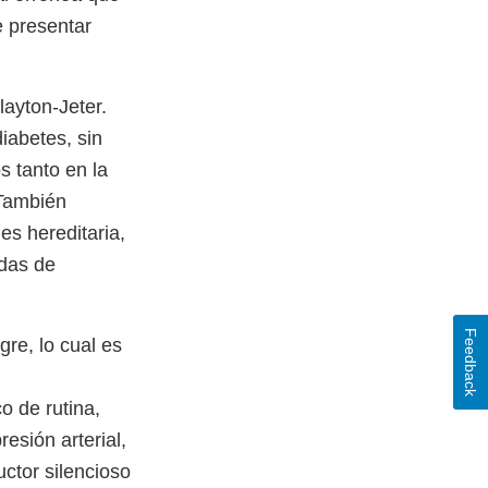
e presentar
layton-Jeter.
iabetes, sin
s tanto en la
 También
es hereditaria,
adas de
Feedback
re, lo cual es
o de rutina,
esión arterial,
ctor silencioso