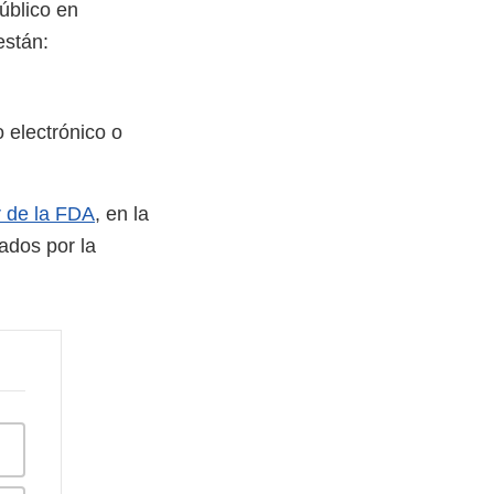
úblico en
 están:
o electrónico o
r de la FDA
, en la
ados por la