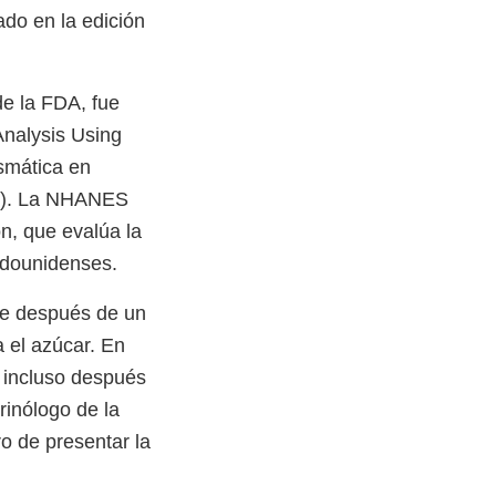
ado en la edición
de la FDA, fue
Analysis Using
smática en
10). La NHANES
n, que evalúa la
tadounidenses.
gre después de un
 el azúcar. En
s incluso después
rinólogo de la
ro de presentar la