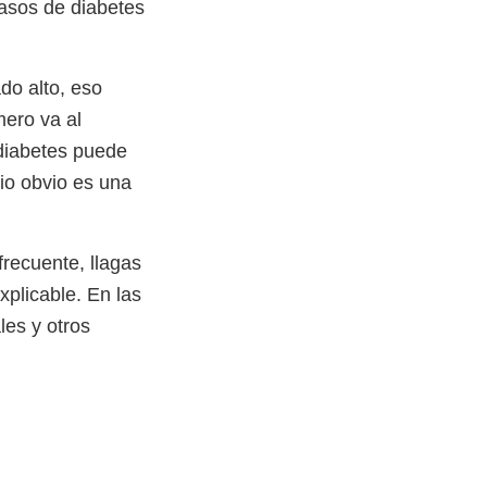
asos de diabetes
do alto, eso
mero va al
a diabetes puede
cio obvio es una
frecuente, llagas
xplicable. En las
les y otros