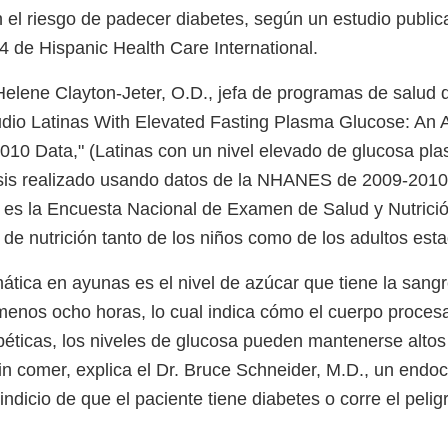
n el riesgo de padecer diabetes, según un estudio public
 de Hispanic Health Care International.
Helene Clayton-Jeter, O.D., jefa de programas de salud 
udio Latinas With Elevated Fasting Plasma Glucose: An 
0 Data," (Latinas con un nivel elevado de glucosa pla
isis realizado usando datos de la NHANES de 2009-20
s) es la Encuesta Nacional de Examen de Salud y Nutrició
o de nutrición tanto de los niños como de los adultos es
ática en ayunas es el nivel de azúcar que tiene la san
menos ocho horas, lo cual indica cómo el cuerpo procesa
béticas, los niveles de glucosa pueden mantenerse alto
in comer, explica el Dr. Bruce Schneider, M.D., un endoc
ndicio de que el paciente tiene diabetes o corre el pelig