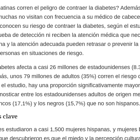
latinas corren el peligro de contraer la diabetes? Ademá
 muchas no visitan con frecuencia a su médico de cabece
conocen su riesgo de contraer la diabetes, según el estu
rueba de detección ni reciben la atención médica que nec
na y la atención adecuada pueden retrasar o prevenir la 
personas en situaciones de riesgo.
iabetes afecta a casi 26 millones de estadounidenses (8.
ás, unos 79 millones de adultos (35%) corren el riesgo
el estudio, hay una proporción significativamente mayo
gnosticar entre los estadounidenses adultos de origen m
ancos (17,1%) y los negros (15,7%) que no son hispanos
s clave
es estudiaron a casi 1,500 mujeres hispanas, y mujeres
que descubrieron es que el miedo y la percepción cultur