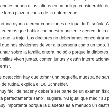
iabetes ponen a las latinas en un peligro considerable d
e largo plazo a causa de la enfermedad.
ortuna ayuda a crear condiciones de igualdad”, señala C
tenemos que hablar con nuestra paciente acerca de la d
vo que la trajo. Los doctores no deberíamos concentrarno
al que nos olvidemos de ver a la persona como un todo.
tar sobre la familia entera, no sólo porque la diabetes 
amilias viven juntas, comen juntas y están interrelacion
eras”.
e detección hay que tomar una pequeña muestra de sang
de rutina, explica el Dr. Schneider.
uy fácil de hacer y debería ser parte de un examen físic
tá perfectamente sano”, sugiere. “Al igual que medir su pr
uy importante porque la diabetes es a menudo un destru