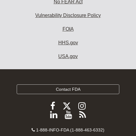
No FEAR Act
Vulnerability Disclosure Policy
FOIA
HHS.gov
USA.gov
Contact FDA
Follow
Follow
Follow
FDA
FDA
FDA
Follow
View
Subscribe
on
on
on
FDA
FDA
to
X
Facebook
Instagram
Contact
on
videos
FDA
1-888-INFO-FDA (1-888-463-6332)
Number