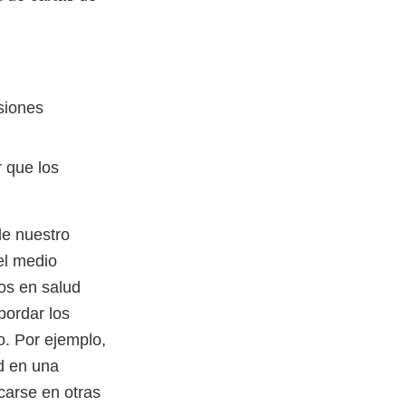
isiones
r que los
de nuestro
el medio
os en salud
bordar los
o. Por ejemplo,
d en una
carse en otras