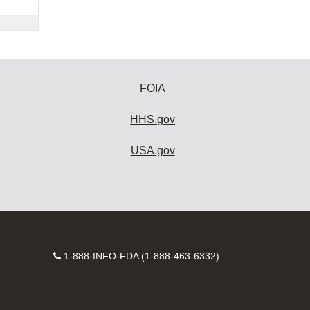
FOIA
HHS.gov
USA.gov
Contact
1-888-INFO-FDA (1-888-463-6332)
Number