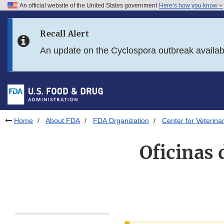
An official website of the United States government
Here’s how you know
Skip to main content
Recall Alert
Skip to FDA Search
An update on the Cyclospora outbreak availa
Skip to in this section menu
Skip to footer links
Home
About FDA
FDA Organization
Center for Veterina
Oficinas 