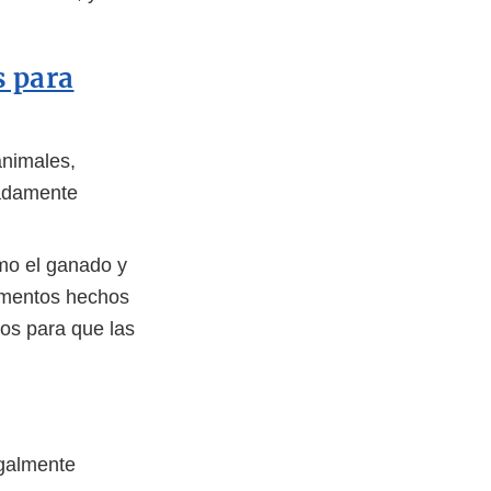
s para
nimales,
uadamente
mo el ganado y
limentos hechos
ros para que las
galmente