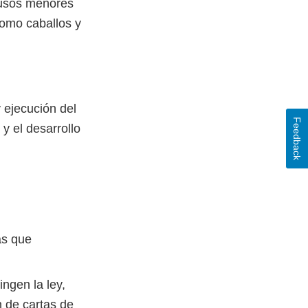
 usos menores
como caballos y
y ejecución del
Feedback
y el desarrollo
as que
ngen la ley,
 de cartas de