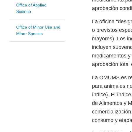
Office of Applied
aprobación condic
Science
La oficina “desi
Office of Minor Use and
o previstos espe
Minor Species
mayores). Los i
incluyen subvenc
medicamentos y s
aprobación total 
La OMUMS es res
para animales n
índice). El índic
de Alimentos y M
comercialización
consumo y etapa