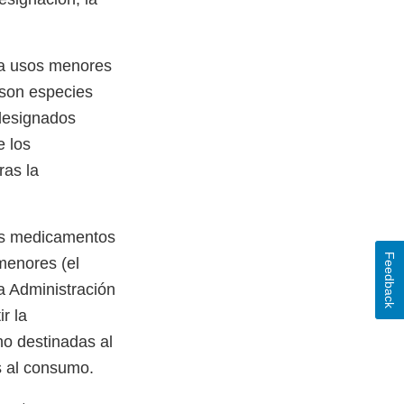
ra usos menores
 son especies
designados
e los
ras la
os medicamentos
Feedback
menores (el
la Administración
r la
o destinadas al
s al consumo.