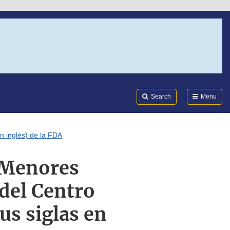
Search
Submi
FDA
Search
Menu
n inglés) de la FDA
 Menores
del Centro
us siglas en