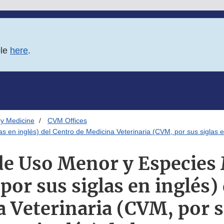
ble
here
.
ry Medicine
CVM Offices
en inglés) del Centro de Medicina Veterinaria (CVM, por sus siglas e
 de Uso Menor y Especies
or sus siglas en inglés) 
 Veterinaria (CVM, por s