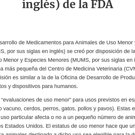
inglés) de la FDA
esarrollo de Medicamentos para Animales de Uso Menor 
por sus siglas en inglés) se creó por disposición de l
o Menor y Especies Menores (MUMS, por sus siglas en i
ina más pequeña del Centro de Medicina Veterinaria (CVM
isión es similar a la de la Oficina de Desarrollo de Pro
os y dispositivos para humanos.
za “evaluaciones de uso menor” para usos previstos en 
o vacuno, cerdos, perros, gatos, pollos y pavos). Estas 
 uso particular afecta o no a un pequeño número de ani
os Estados Unidos. El estatus de uso menor hace que u
 animales destinado a dicho uso sea elegible para la d