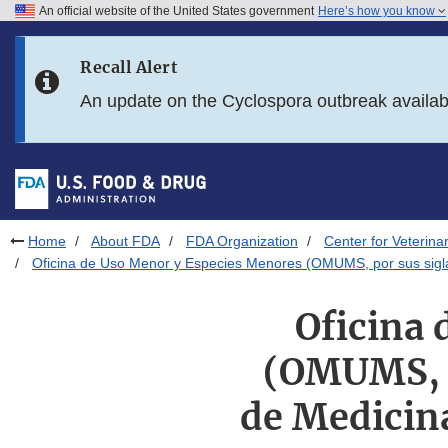
An official website of the United States government
Here’s how you know
Skip to main content
Recall Alert
Skip to FDA Search
An update on the Cyclospora outbreak availa
Skip to in this section menu
Skip to footer links
Home
About FDA
FDA Organization
Center for Veterina
Oficina de Uso Menor y Especies Menores (OMUMS, por sus siglas 
Oficina
(OMUMS, p
de Medicina