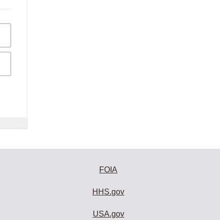
FOIA
HHS.gov
USA.gov