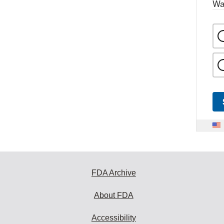
Wa
FDA Archive
About FDA
Accessibility