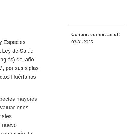
Content current as of:
y Especies
03/31/2025
a Ley de Salud
nglés) del año
, por sus siglas
ductos Huérfanos
especies mayores
evaluaciones
males
n nuevo
esignación, la