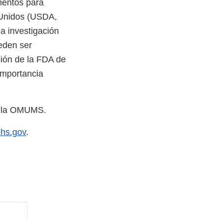
mentos para
 Unidos (USDA,
la investigación
ueden ser
ción de la FDA de
importancia
de la OMUMS.
hs.gov
.