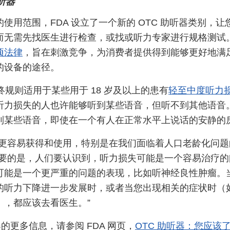
听器
使用范围，FDA 设立了一个新的 OTC 助听器类别，
而无需先找医生进行检查，或找或听力专家进行规格测试。
项法律
，旨在刺激竞争，为消费者提供得到能够更好地满
的设备的途径。
终规则适用于某些用于 18 岁及以上的患有
轻至中度听力
听力损失的人也许能够听到某些语音，但听不到其他语音
到某些语音，即使在一个有人在正常水平上说话的安静的
更容易获得和使用，特别是在我们面临着人口老龄化问题的时
重要的是，人们要认识到，听力损失可能是一个容易治疗
可能是一个更严重的问题的表现，比如听神经良性肿瘤。
的听力下降进一步发展时，或者当您出现相关的症状时（
），都应该去看医生。”
器的更多信息，请参阅 FDA 网页，
OTC 助听器：您应该