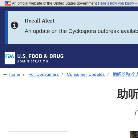
An official website of the United States government
Here’s how you know
Skip to main content
Recall Alert
Skip to FDA Search
An update on the Cyclospora outbreak availa
Skip to in this section menu
Skip to footer links
Home
For Consumers
Consumer Updates
助听器和 个
助