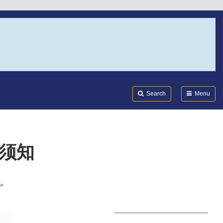
Search
Submi
FDA
Search
Menu
须知
。