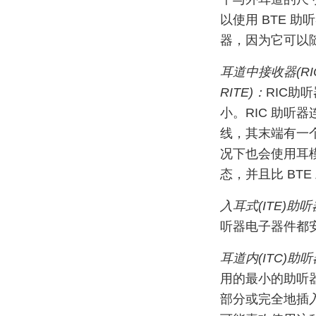
以使用 BTE 
器，因为它可以
耳道中接收器(R
RITE)：
RIC助
小。RIC 助听
线，其末端有一
况下也会使用耳模
态，并且比 BT
入耳式(ITE)助
听器电子器件都
耳道内(ITC)助
用的最小的助听
部分或完全地插