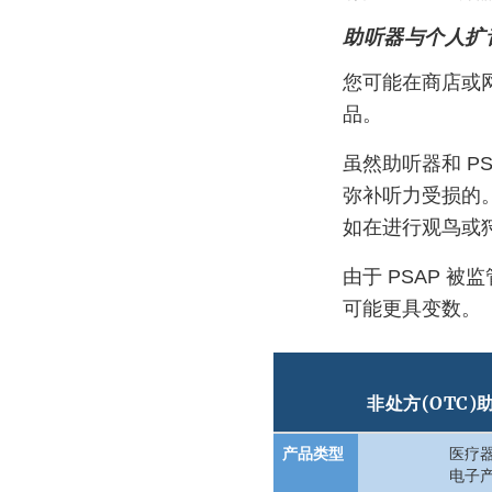
助听器与个人扩
您可能在商店或网
品。
虽然助听器和 P
弥补听力受损的
如在进行观鸟或
由于 PSAP 
可能更具变数。
非处方(OTC)
产品类型
医疗
电子