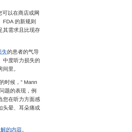
让您可以在商店或网
FDA 的新规则
足其需求且比现存
损失
的患者的气导
。中度听力损失的
房间里。
候，” Mann
的问题的表现，例
当您在听力方面感
如头晕、耳朵痛或
了解的内容
。