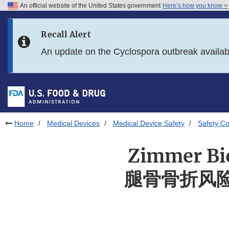
An official website of the United States government
Here’s how you know
Skip to main content
Recall Alert
Skip to FDA Search
An update on the Cyclospora outbreak availa
Skip to in this section menu
Skip to footer links
Home
Medical Devices
Medical Device Safety
Safety C
Zimmer 
腿骨骨折风险