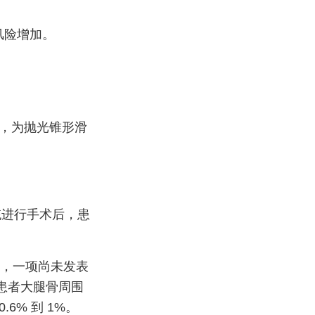
风险增加。
成，为抛光锥形滑
统进行手术后，患
External
，一项尚未发表
Link
的患者大腿骨周围
Disclaimer
6% 到 1%。