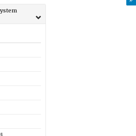
System
移