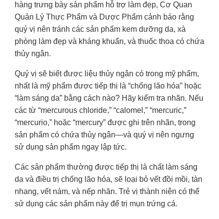
hàng trưng bày sản phẩm hỗ trợ làm đẹp, Cơ Quan
Quản Lý Thực Phẩm và Dược Phẩm cảnh báo rằng
quý vị nên tránh các sản phẩm kem dưỡng da, xà
phòng làm đẹp và kháng khuẩn, và thuốc thoa có chứa
thủy ngân.
Quý vị sẽ biết được liệu thủy ngân có trong mỹ phẩm,
nhất là mỹ phẩm được tiếp thị là “chống lão hóa” hoặc
“làm sáng da” bằng cách nào? Hãy kiểm tra nhãn. Nếu
các từ “mercurous chloride,” “calomel,” “mercuric,”
“mercurio,” hoặc “mercury” được ghi trên nhãn, trong
sản phẩm có chứa thủy ngân—và quý vị nên ngưng
sử dụng sản phẩm ngay lập tức.
Các sản phẩm thường được tiếp thị là chất làm sáng
da và điều trị chống lão hóa, sẽ loại bỏ vết đồi mồi, tàn
nhang, vết nám, và nếp nhăn. Trẻ vị thành niên có thể
sử dụng các sản phẩm này để trị mụn trứng cá.