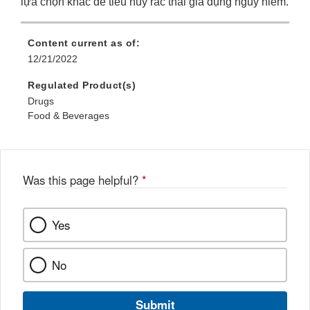
lựa chọn khác để tiêu hủy rác thải gia dụng nguy hiểm.
Content current as of:
12/21/2022
Regulated Product(s)
Drugs
Food & Beverages
Was this page helpful?
*
Yes
No
Submit