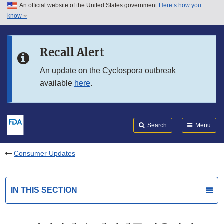
An official website of the United States government
Here’s how you
Skip to main content
know
Search
Submit
FDA
Skip to FDA Search
Recall Alert
Skip to in this section menu
An update on the Cyclospora outbreak
available
here
.
Skip to footer links
Search
Menu
Consumer Updates
IN THIS SECTION