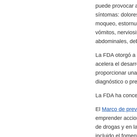
puede provocar a
síntomas: dolores
moqueo, estornud
vómitos, nerviosi
abdominales, deb
La FDA otorgó a 
acelera el desarr
proporcionar una 
diagnóstico o pr
La FDA ha conce
El
Marco de prev
emprender accion
de drogas y en l
incluido el fome