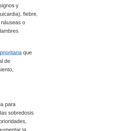
signos y
icardia), fiebre,
, náuseas o
calambres
prioritaria
que
al de
iento,
ia para
las sobredosis
prioridades,
 aumentar la