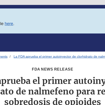
ble
here
.
ments
La FDA aprueba el primer autoinyector de clorhidrato de nalm
FDA NEWS RELEASE
prueba el primer autoin
ato de nalmefeno para re
sobredosis de opioides