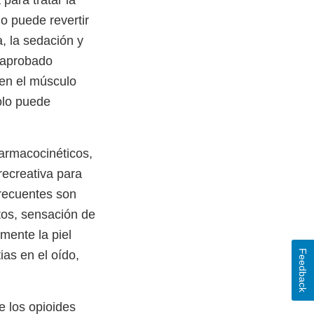
para tratar la
o puede revertir
a, la sedación y
e aprobado
 en el músculo
olo puede
farmacocinéticos,
recreativa para
frecuentes son
tos, sensación de
mente la piel
Feedback
ias en el oído,
e los opioides