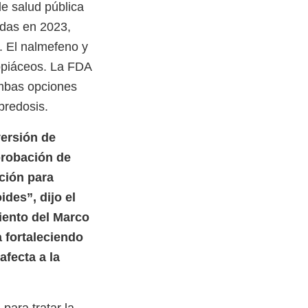
e salud pública
adas en 2023,
o. El nalmefeno y
 opiáceos. La FDA
ambas opciones
obredosis.
versión de
probación de
ción para
des”, dijo el
iento del Marco
 fortaleciendo
fecta a la