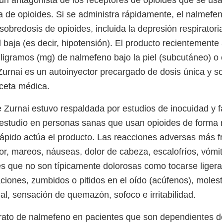
un antagonista de los receptores de opioides que se usa 
 de opioides. Si se administra rápidamente, el nalmefen
 sobredosis de opioides, incluida la depresión respiratori
al baja (es decir, hipotensión). El producto recientement
iligramos (mg) de nalmefeno bajo la piel (subcutáneo) o
 Zurnai es un autoinyector precargado de dosis única y s
eceta médica.
 Zurnai estuvo respaldada por estudios de inocuidad y 
estudio en personas sanas que usan opioides de forma 
rápido actúa el producto. Las reacciones adversas más 
or, mareos, náuseas, dolor de cabeza, escalofríos, vómi
es que no son típicamente dolorosas como tocarse ligera
taciones, zumbidos o pitidos en el oído (acúfenos), molest
l, sensación de quemazón, sofoco e irritabilidad.
drato de nalmefeno en pacientes que son dependientes d