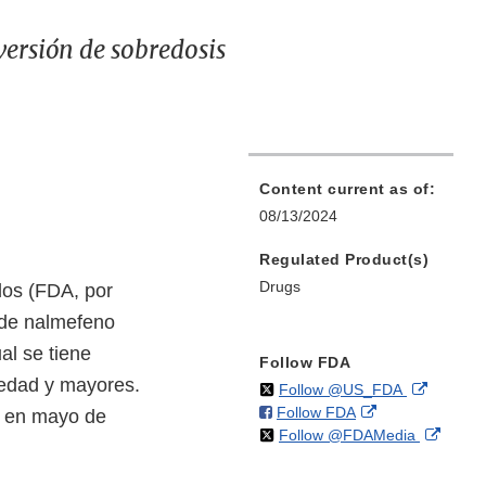
ersión de sobredosis
Content current as of:
08/13/2024
Regulated Product(s)
Drugs
dos (FDA, por
o de nalmefeno
al se tiene
Follow FDA
 edad y mayores.
on
External
Follow @US_FDA
on
External
Follow FDA
X
Link
l en mayo de
on
Extern
Follow @FDAMedia
Facebook
Link
Disclaim
X
Link
Disclaimer
Discla