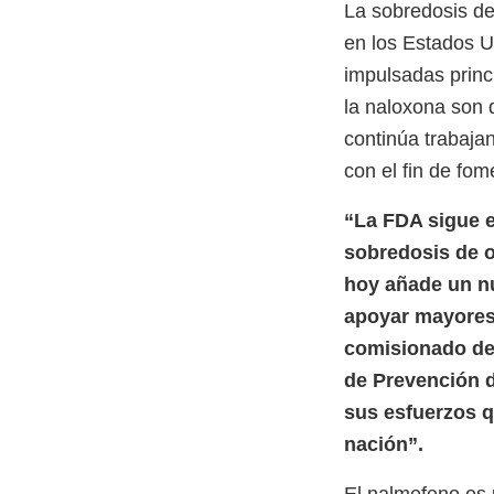
La sobredosis de
en los Estados U
impulsadas princi
la naloxona son 
continúa trabaja
con el fin de fo
“La FDA sigue e
sobredosis de o
hoy añade un n
apoyar mayores 
comisionado de 
de Prevención d
sus esfuerzos q
nación”.