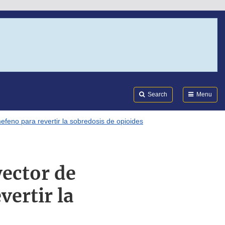
Search
Submi
FDA
Search
Menu
efeno para revertir la sobredosis de opioides
yector de
vertir la