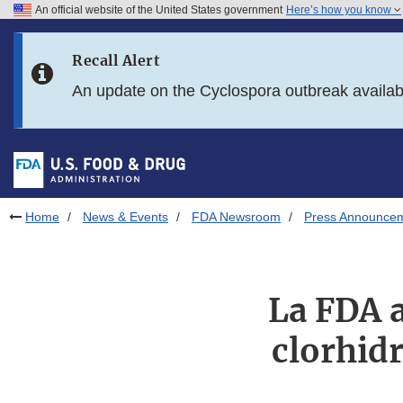
An official website of the United States government
Here’s how you know
Skip to main content
Recall Alert
Skip to FDA Search
An update on the Cyclospora outbreak availa
Skip to in this section menu
Skip to footer links
Home
News & Events
FDA Newsroom
Press Announce
La FDA a
clorhidr