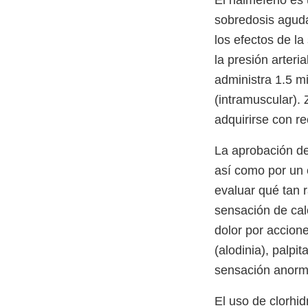
El nalmefeno es 
sobredosis aguda
los efectos de la
la presión arteri
administra 1.5 m
(intramuscular).
adquirirse con r
La aprobación de
así como por un 
evaluar qué tan 
sensación de cal
dolor por accion
(alodinia), palpi
sensación anorma
El uso de clorhi