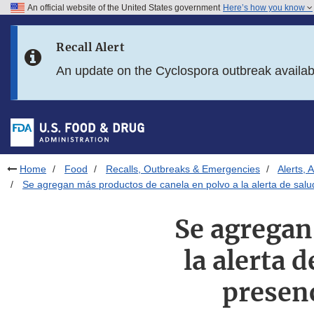
An official website of the United States government
Here’s how you know
Skip to main content
Recall Alert
Skip to FDA Search
An update on the Cyclospora outbreak availa
Skip to in this section menu
Skip to footer links
Home
Food
Recalls, Outbreaks & Emergencies
Alerts, 
Se agregan más productos de canela en polvo a la alerta de salu
Se agregan
la alerta 
presenc