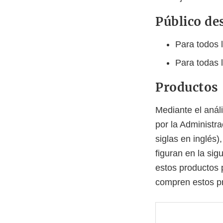
Público de
Para todos 
Para todas 
Productos
Mediante el anál
por la Administr
siglas en inglés
figuran en la sig
estos productos 
compren estos pr