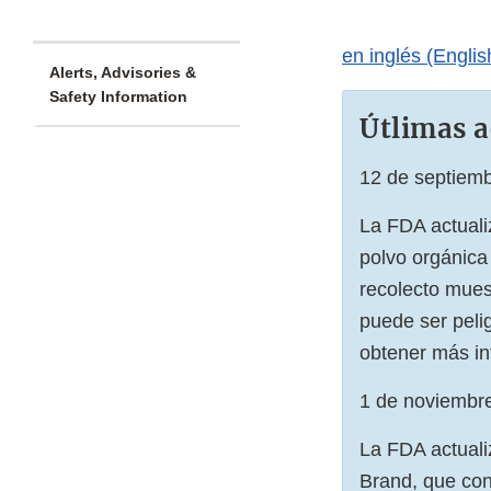
en inglés (Englis
Alerts, Advisories &
Safety Information
Útlimas a
12 de septiem
La FDA actualiz
polvo orgánica
recolecto mues
puede ser peli
obtener más in
1 de noviembr
La FDA actualiz
Brand, que con