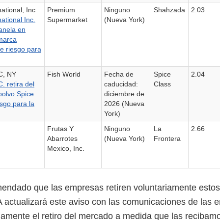
ational, Inc
Premium
Ninguno
Shahzada
2.03
ational Inc.
Supermarket
(Nueva York)
anela en
 marca
e riesgo para
C, NY
Fish World
Fecha de
Spice
2.04
 retira del
caducidad:
Class
polvo Spice
diciembre de
esgo para la
2026 (Nueva
York)
Frutas Y
Ninguno
La
2.66
Abarrotes
(Nueva York)
Frontera
Mexico, Inc.
ndado que las empresas retiren voluntariamente estos
actualizará este aviso con las comunicaciones de las
iamente el retiro del mercado a medida que las recibam