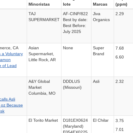
Minoristas
lote
Marcas
(ppm)
TAJ
AF-CINP/822
Jiva
2.29
SUPERMARKET
Best by date:
Organics
Best Before:
July 2025
merce, CA
Asian
None
Super
7.68
 a Voluntary
Supermarket,
Brand
6.60
nnamon
Little Rock, AR
 of Lead
A&Y Global
DDDLUS
Asli
2.32
Market
(Missouri)
Columbia, MO
alls Asli
 oz Because
isk
El Torito Market
D181EX0624
El Chilar
3.75
(Maryland)
7.01
E054EX0225