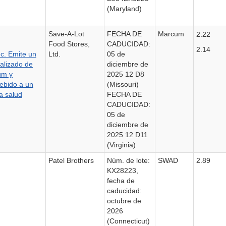
(Maryland)
Save-A-Lot
FECHA DE
Marcum
2.22
Food Stores,
CADUCIDAD:
2.14
nc. Emite un
Ltd.
05 de
ualizado de
diciembre de
um y
2025 12 D8
ebido a un
(Missouri)
la salud
FECHA DE
CADUCIDAD:
05 de
diciembre de
2025 12 D11
(Virginia)
Patel Brothers
Núm. de lote:
SWAD
2.89
KX28223,
fecha de
caducidad:
octubre de
2026
(Connecticut)