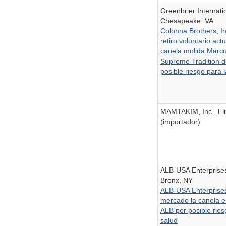
Greenbrier Internatio
Chesapeake, VA
Colonna Brothers, I
retiro voluntario act
canela molida Marc
Supreme Tradition d
posible riesgo para 
MAMTAKIM, Inc., Eli
(importador)
ALB-USA Enterprises
Bronx, NY
ALB-USA Enterprises 
mercado la canela e
ALB por posible ries
salud