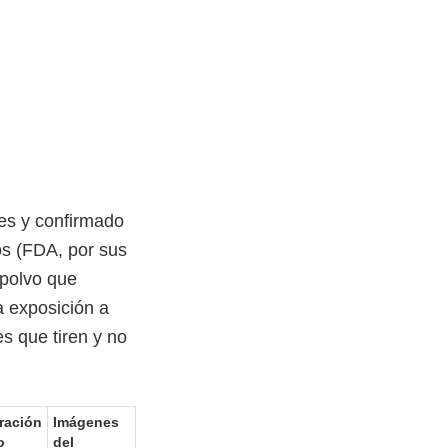
les y confirmado
os (FDA, por sus
 polvo que
a exposición a
s que tiren y no
ración
Imágenes
o
del