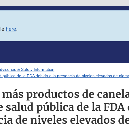
ble
here
.
Advisories & Safety Information
d pública de la FDA debido a la presencia de niveles elevados de plom
 más productos de canela
de salud pública de la FDA 
ia de niveles elevados 