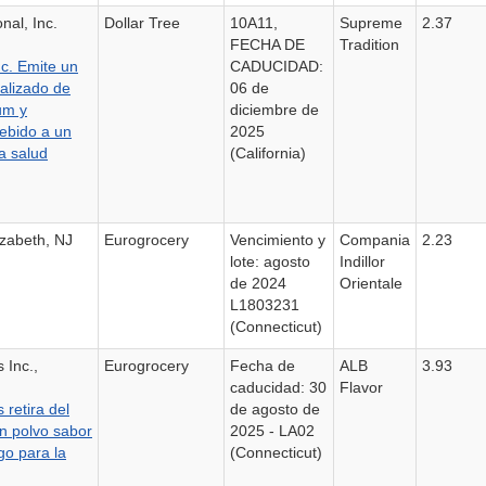
nal, Inc.
Dollar Tree
10A11,
Supreme
2.37
FECHA DE
Tradition
nc. Emite un
CADUCIDAD:
ualizado de
06 de
um y
diciembre de
ebido a un
2025
la salud
(California)
zabeth, NJ
Eurogrocery
Vencimiento y
Compania
2.23
lote: agosto
Indillor
de 2024
Orientale
L1803231
(Connecticut)
 Inc.,
Eurogrocery
Fecha de
ALB
3.93
caducidad: 30
Flavor
retira del
de agosto de
n polvo sabor
2025 - LA02
go para la
(Connecticut)