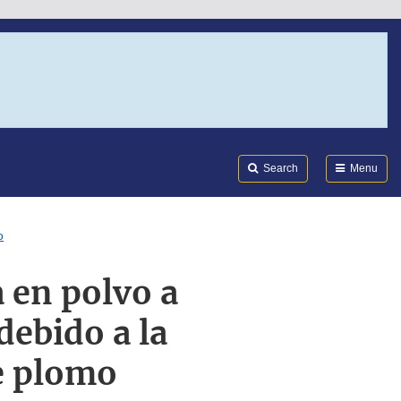
Search
Submi
FDA
Search
Menu
o
 en polvo a
debido a la
de plomo