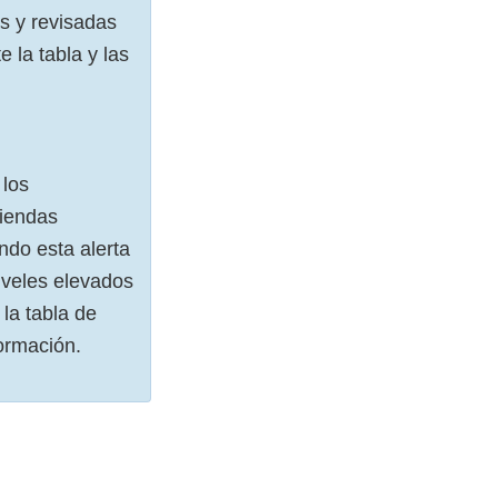
s y revisadas
 la tabla y las
 los
tiendas
ndo esta alerta
iveles elevados
la tabla de
ormación.