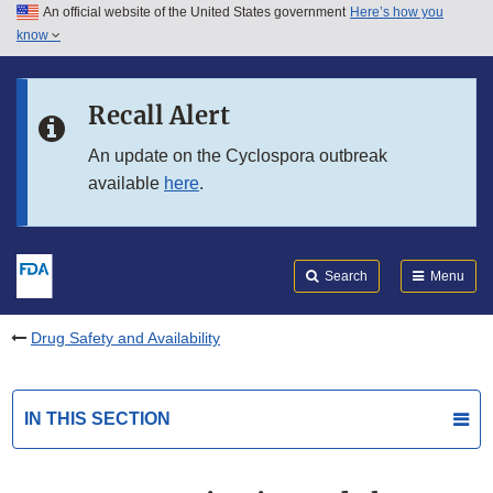
An official website of the United States government
Here’s how you
Skip to main content
know
Search
Submit
FDA
Skip to FDA Search
Recall Alert
Skip to in this section menu
An update on the Cyclospora outbreak
available
here
.
Skip to footer links
Search
Menu
Drug Safety and Availability
IN THIS SECTION