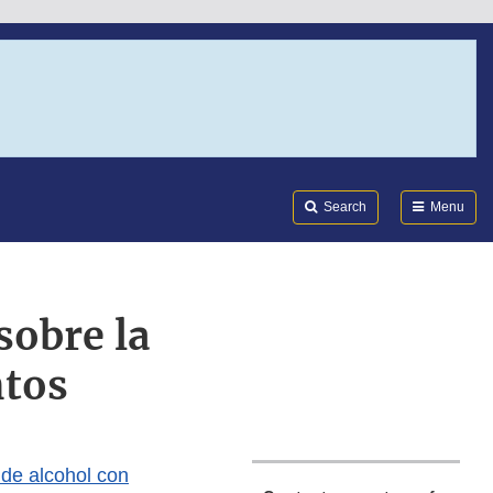
Search
Submi
FDA
Search
Menu
sobre la
ntos
 de alcohol con