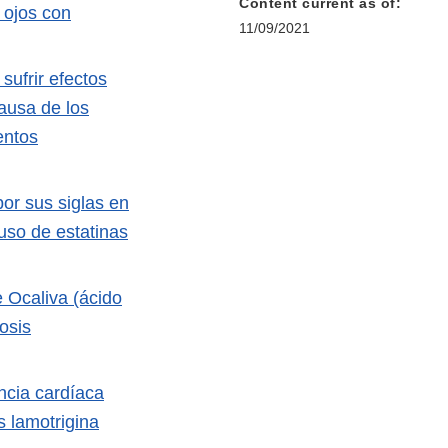
Content current as of:
 ojos con
11/09/2021
sufrir efectos
ausa de los
entos
or sus siglas en
 uso de estatinas
e Ocaliva (ácido
rosis
ncia cardíaca
 lamotrigina