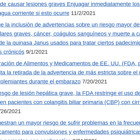
ede causar lesiones graves Enjuagar inmediatamente los
gua corriente si esto ocurre
11/2/2021
e la inclusión de advertencias sobre un riesgo mayor de 
lares graves, cáncer, coágulos sanguíneos y muerte a c
 de la quinasa Janus usados para tratar ciertos padecimi
s crónicós
9/1/2021
ración de Alimentos y Medicamentos de EE. UU. (FDA, p
cita la retirada de la advertencia de más estricta sobre el
rolemiantes durante el embarazo
7/20/2021
esgo de lesión hepática grave, la FDA restringe el uso d
 en pacientes con colangitis biliar primaria (CBP) con cir
/26/2021
estran un mayor riesgo de sufrir problemas en la frecue
camento para convulsiones y enfermedades psiquiátricas