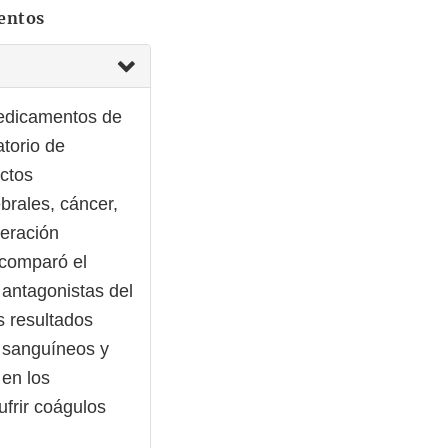
entos
Medicamentos de
atorio de
ectos
brales, cáncer,
beración
o comparó el
s antagonistas del
s resultados
s sanguíneos y
en los
ufrir coágulos