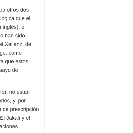
ra otros dos
lógica que el
inglés), el
no han sido
l Xeljanz, de
rgo, como
ra que estos
nsayo de
nib), no están
rios, y, por
n de prescripción
El Jakafi y el
zaciones