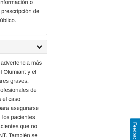
 información o
 prescripción de
úblico.
a advertencia más
l Olumiant y el
ares graves,
ofesionales de
a el caso
 para asegurarse
 los pacientes
Feedback
acientes que no
FNT. También se