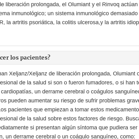
de liberación prolongada, el Olumiant y el Rinvoq actúan
stema inmunológico; un sistema inmunológico demasiado 
 la artritis psoriática, la colitis ulcerosa,y la artritis idio
er los pacientes?
an Xeljanz/Xeljanz de liberación prolongada, Olumiant
fesional de la salud si son o fueron fumadores, o si han 
s cardiopatías, un derrame cerebral o coágulos sanguíne
os pueden aumentar su riesgo de sufrir problemas grav
os pacientes que empiezan a tomar estos medicament
fesional de la salud sobre estos factores de riesgo. Bus
iatamente si presentan algún síntoma que pudiera ser 
n, un derrame cerebral o un coágulo sanguíneo, como: