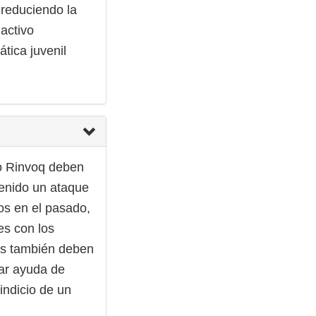
 reduciendo la
activo
pática juvenil
 o Rinvoq deben
tenido un ataque
os en el pasado,
es con los
os también deben
car ayuda de
indicio de un