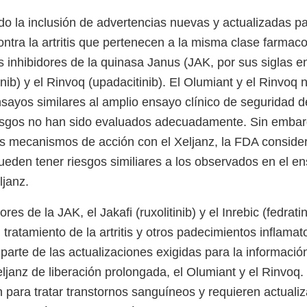
o la inclusión de advertencias nuevas y actualizadas pa
tra la artritis que pertenecen a la misma clase farmaco
 inhibidores de la quinasa Janus (JAK, por sus siglas en 
inib) y el Rinvoq (upadacitinib). El Olumiant y el Rinvoq 
sayos similares al amplio ensayo clínico de seguridad de
esgos no han sido evaluados adecuadamente. Sin emba
s mecanismos de acción con el Xeljanz, la FDA conside
den tener riesgos similiares a los observados en el e
ljanz.
res de la JAK, el Jakafi (ruxolitinib) y el Inrebic (fedrati
 tratamiento de la artritis y otros padecimientos inflamato
parte de las actualizaciones exigidas para la informació
eljanz de liberación prolongada, el Olumiant y el Rinvoq. 
an para tratar transtornos sanguíneos y requieren actuali