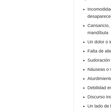
Incomodidad
desaparece 
Cansancio, d
mandíbula
Un dolor o 
Falta de al
Sudoración 
Náuseas o 
Aturdimient
Debilidad e
Discurso in
Un lado de 