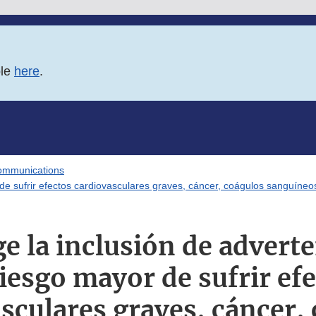
ble
here
.
ommunications
de sufrir efectos cardiovasculares graves, cáncer, coágulos sanguíneo
e la inclusión de advert
iesgo mayor de sufrir ef
sculares graves, cáncer,