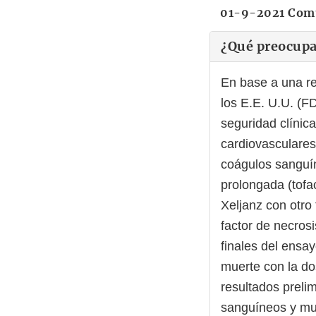
01-9-2021 Comu
¿Qué preocupa
En base a una re
los E.E. U.U. (F
seguridad clínic
cardiovasculares
coágulos sanguín
prolongada (tofac
Xeljanz con otro 
factor de necros
finales del ensa
muerte con la do
resultados preli
sanguíneos y mue