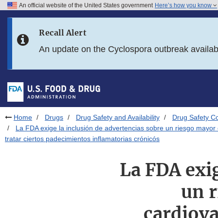
An official website of the United States government
Here’s how you know
Skip to main content
Recall Alert
Skip to FDA Search
An update on the Cyclospora outbreak availa
Skip to in this section menu
Skip to footer links
Home
Drugs
Drug Safety and Availability
Drug Safety C
La FDA exige la inclusión de advertencias sobre un riesgo mayor 
tratar ciertos padecimientos inflamatorias crónicós
La FDA exig
un r
cardiova