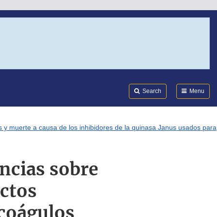
Search
Submi
FDA
Search
Menu
s y muerte a causa de los inhibidores de la quinasa Janus usados para
encias sobre
ectos
 coágulos