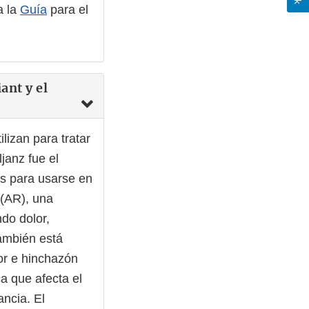
a la
Guía
para el
ant y el
lizan para tratar
janz fue el
s para usarse en
 (AR), una
do dolor,
también está
lor e hinchazón
ca que afecta el
fancia. El