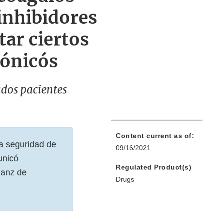
inhibidores
tar ciertos
rónicós
dos pacientes
Content current as of:
a seguridad de
09/16/2021
unicó
Regulated Product(s)
janz de
Drugs