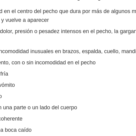
 en el centro del pecho que dura por más de algunos m
y vuelve a aparecer
olor, presión o pesadez intensos en el pecho, la gargant
incomodidad inusuales en brazos, espalda, cuello, man
iento, con o sin incomodidad en el pecho
fría
vómito
o
n una parte o un lado del cuerpo
coherente
la boca caído