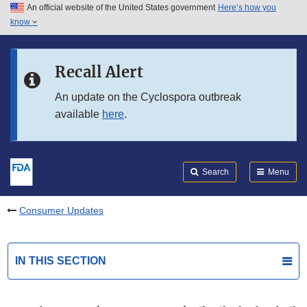
An official website of the United States government
Here’s how you
Skip to main content
know
Search
Submit
FDA
Skip to FDA Search
Recall Alert
Skip to in this section menu
An update on the Cyclospora outbreak
available
here
.
Skip to footer links
Search
Menu
Consumer Updates
IN THIS SECTION