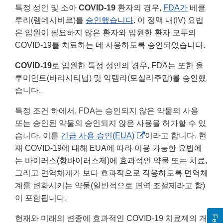
특정 성인 및 소아
COVID-19
환자의 경우,
FDA가
베클
루리(렘데시비르)를
승인했습니다
. 이 정맥 내(IV) 요법
은 입원이 필요하지 않은 환자와 입원한 환자 모두의
COVID-19를 치료하는 데 사용하도록 승인되었습니다.
COVID-19
로 입원한 특정 성인의 경우, FDA는 또한 올
루미언트(바리시티닙) 및 악템라(토실리주맙)를 승인했
습니다.
특정 조건 하에서, FDA는 승인되지 않은 약물의 사용
또는 승인된 약물의 승인되지 않은 사용을 허가할 수 있
External
습니다. 이를
긴급 사용 승인(EUA)
이라고 합니다. 현
Link
재 COVID-19에 대해 EUA에 따라 이용 가능한 요법에
Disclaimer
는 바이러스(항바이러스제)에 효과적인 약물 또는 치료,
그리고 면역체계가 보다 효과적으로 작용하도록 면역체
계를 변화시키는 약물(일반적으로 면역 조절제라고 함)
이 포함됩니다.
현재와 미래의 변종에 효과적인 COVID-19 치료제의 개