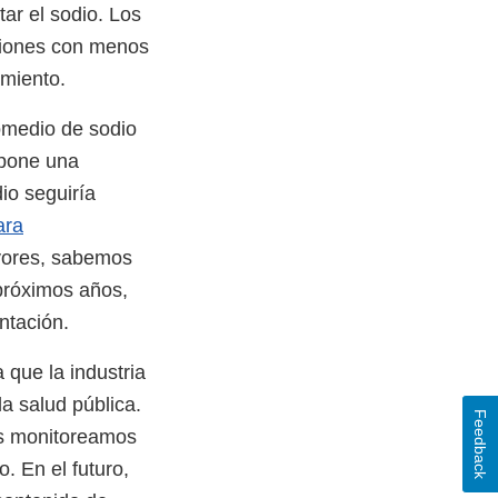
tar el sodio. Los
pciones con menos
amiento.
romedio de sodio
upone una
io seguiría
ara
yores, sabemos
próximos años,
ntación.
 que la industria
la salud pública.
Feedback
as monitoreamos
. En el futuro,