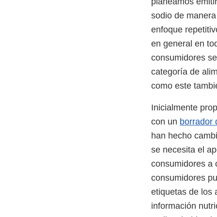
planeamos emitir
sodio de manera 
enfoque repetiti
en general en to
consumidores se 
categoría de ali
como este tambié
Inicialmente pro
con un
borrador 
han hecho cambio
se necesita el ap
consumidores a c
consumidores pue
etiquetas de los 
información nutr