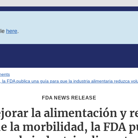
ble
here
.
ments
d, la FDA publica una guía para que la industria alimentaria reduzca v
FDA NEWS RELEASE
orar la alimentación y r
e la morbilidad, la FDA p