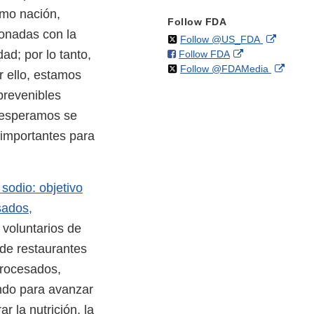
omo nación,
Follow FDA
onadas con la
on
External
Follow @US_FDA
ad; por lo tanto,
on
External
Follow FDA
X
Link
on
Extern
Follow @FDAMedia
Facebook
Link
Disclaim
r ello, estamos
X
Link
Disclaimer
prevenibles
Discla
e esperamos se
 importantes para
sodio: objetivo
sados,
 voluntarios de
 de restaurantes
procesados,
ndo para avanzar
 la nutrición, la