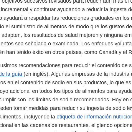
 objetivos sucesivos revisados para reducir aún más el 
incremental y continuar ayudando a reducir la ingesta d
vo ayudará a respaldar las reducciones graduales en los 
do el suministro de alimentos de modo que los gustos de
adapten, los resultados de salud mejoren y ninguna em
mentos sea señalada o examinada. Los enfoques volunta
n han tenido éxito en otros países, como Canadá y el 
pusimos recomendaciones para reducir el contenido de s
de la guía
(en inglés). Algunas empresas de la industria 
s en el contenido de sodio en sus productos, lo que es 
oyo adicional en todos los tipos de alimentos para ayuda
umplir con los límites de sodio recomendados. Hoy en d
den tomar medidas para reducir su ingesta de sodio le
alimentos, incluyendo la
etiqueta de información nutricio
icional en las cadenas de restaurantes, eligiendo opcio