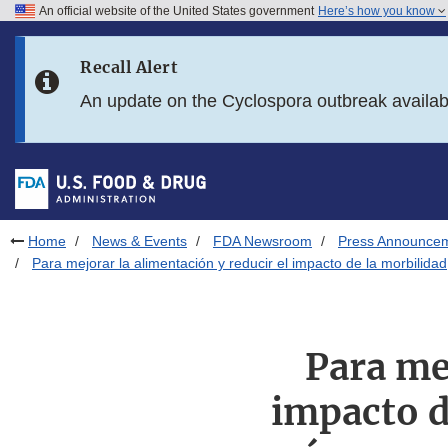
An official website of the United States government
Here’s how you know
Skip to main content
Recall Alert
Skip to FDA Search
An update on the Cyclospora outbreak availa
Skip to in this section menu
Skip to footer links
Home
News & Events
FDA Newsroom
Press Announce
Para mejorar la alimentación y reducir el impacto de la morbilida
Para mej
impacto d