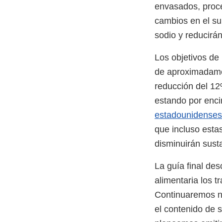
envasados, proces
cambios en el su
sodio y reducirá
Los objetivos de 
de aproximadame
reducción del 12
estando por enci
estadounidense
que incluso esta
disminuirán sust
La guía final de
alimentaria los t
Continuaremos nu
el contenido de s