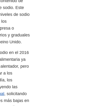
contenido de
e sodio. Este
niveles de sodio
 los
presa o
rios y graduales
Reino Unido.
odio en el 2016
alimentaria ya
alentador, pero
r a los
ía, los
yendo las
nal
, solicitando
nes más bajas en