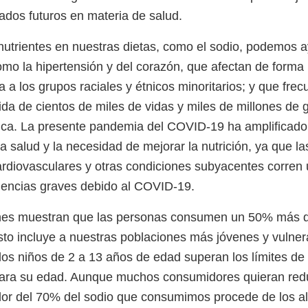
tados futuros en materia de salud.
s nutrientes en nuestras dietas, como el sodio, podemos 
o la hipertensión y del corazón, que afectan de forma
 a los grupos raciales y étnicos minoritarios; y que fre
ida de cientos de miles de vidas y miles de millones de 
ica. La presente pandemia del COVID-19 ha amplificado
a salud y la necesidad de mejorar la nutrición, ya que l
diovasculares y otras condiciones subyacentes corren 
uencias graves debido al COVID-19.
ones muestran que las personas consumen un 50% más d
o incluye a nuestras poblaciones más jóvenes y vulner
os niños de 2 a 13 años de edad superan los límites de
ra su edad. Aunque muchos consumidores quieran red
dor del 70% del sodio que consumimos procede de los a