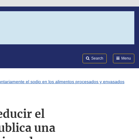
Search
Submi
FDA
Search
Menu
oluntariamente el sodio en los alimentos procesados y envasados
educir el
ublica una