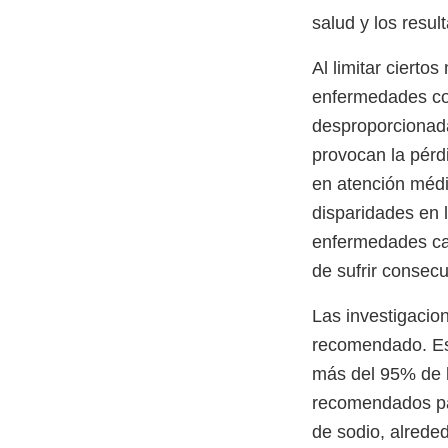
salud y los resul
Al limitar cierto
enfermedades com
desproporcionada
provocan la pérd
en atención méd
disparidades en l
enfermedades car
de sufrir consec
Las investigaci
recomendado. Est
más del 95% de l
recomendados pa
de sodio, alrede