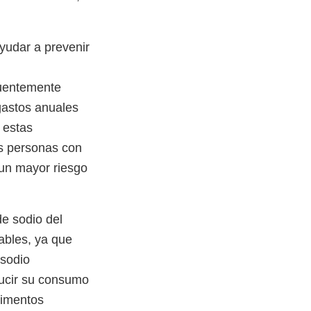
ayudar a prevenir
cuentemente
gastos anuales
 estas
as personas con
un mayor riesgo
e sodio del
ables, ya que
 sodio
ucir su consumo
limentos