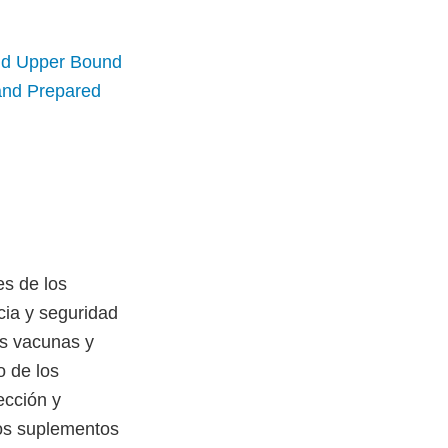
and Upper Bound
and Prepared
s de los
cia y seguridad
as vacunas y
o de los
ección y
los suplementos