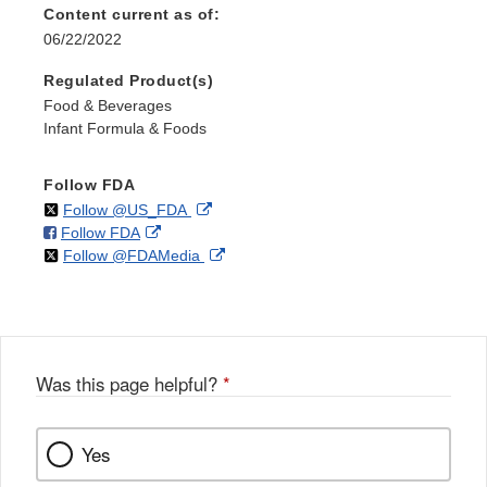
Content current as of:
06/22/2022
Regulated Product(s)
Food & Beverages
Infant Formula & Foods
Follow FDA
on
External
Follow @US_FDA
on
External
Follow FDA
X
Link
on
External
Follow @FDAMedia
Facebook
Link
Disclaimer
X
Link
Disclaimer
Disclaimer
Was this page helpful?
*
Yes