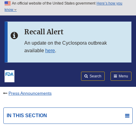
An official website of the United States government
Here’s how you
Skip to main content
know
Search
Submit
FDA
Skip to FDA Search
Recall Alert
Skip to in this section menu
An update on the Cyclospora outbreak
available
here
.
Skip to footer links
Search
Menu
Press Announcements
IN THIS SECTION