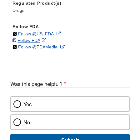
Regulated Product(s)
Drugs
Follow FDA
on
External
Follow @US_FDA
on
External
Follow FDA
X
Link
on
External
Follow @FDAMedia
Facebook
Link
Disclaimer
X
Link
Disclaimer
Disclaimer
Was this page helpful?
*
Yes
No