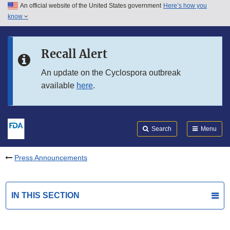
An official website of the United States government
Here’s how you
Skip to main content
know
Search
Submit
FDA
Skip to FDA Search
Recall Alert
Skip to in this section menu
An update on the Cyclospora outbreak
available
here
.
Skip to footer links
Search
Menu
Press Announcements
IN THIS SECTION