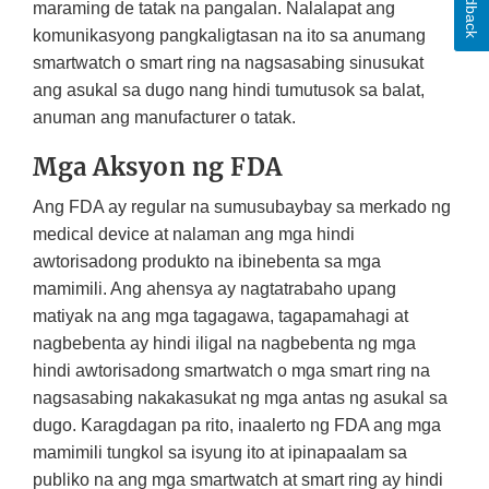
Feedback
maraming de tatak na pangalan. Nalalapat ang
komunikasyong pangkaligtasan na ito sa anumang
smartwatch o smart ring na nagsasabing sinusukat
ang asukal sa dugo nang hindi tumutusok sa balat,
anuman ang manufacturer o tatak.
Mga Aksyon ng FDA
Ang FDA ay regular na sumusubaybay sa merkado ng
medical device at nalaman ang mga hindi
awtorisadong produkto na ibinebenta sa mga
mamimili. Ang ahensya ay nagtatrabaho upang
matiyak na ang mga tagagawa, tagapamahagi at
nagbebenta ay hindi iligal na nagbebenta ng mga
hindi awtorisadong smartwatch o mga smart ring na
nagsasabing nakakasukat ng mga antas ng asukal sa
dugo. Karagdagan pa rito, inaalerto ng FDA ang mga
mamimili tungkol sa isyung ito at ipinapaalam sa
publiko na ang mga smartwatch at smart ring ay hindi