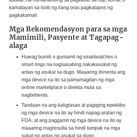
kamatayan sa loob ng ilang oras pagkatapos ng
pagkakamali.
Mga Rekomendasyon para sa mga
Mamimili, Pasyente at Tagapag-
alaga
Huwag bumili o gumamit ng smartwatches o
smart rings na nagsasabing nakakasukat ng
antas ng asukal sa dugo. Maaaring ibinenta ang
mga device na ito sa pamamagitan ng mga
online marketplace o direkta mula sa
nagbebenta.
Tandaan na ang kaligtasan at pagiging epektibo
ng mga device na ito ay hindi napag-aralan ng
FDA, at ang paggamit ng mga device na ito ay
maaaring magresulta sa hindi tumpak na mga
sukat ng antas ng asukal sa dugo.