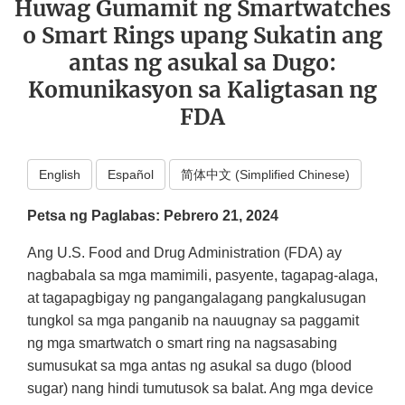
Huwag Gumamit ng Smartwatches
o Smart Rings upang Sukatin ang
antas ng asukal sa Dugo:
Komunikasyon sa Kaligtasan ng
FDA
English
Español
简体中文 (Simplified Chinese)
Petsa ng Paglabas: Pebrero 21, 2024
Ang U.S. Food and Drug Administration (FDA) ay
nagbabala sa mga mamimili, pasyente, tagapag-alaga,
at tagapagbigay ng pangangalagang pangkalusugan
tungkol sa mga panganib na nauugnay sa paggamit
ng mga smartwatch o smart ring na nagsasabing
sumusukat sa mga antas ng asukal sa dugo (blood
sugar) nang hindi tumutusok sa balat. Ang mga device