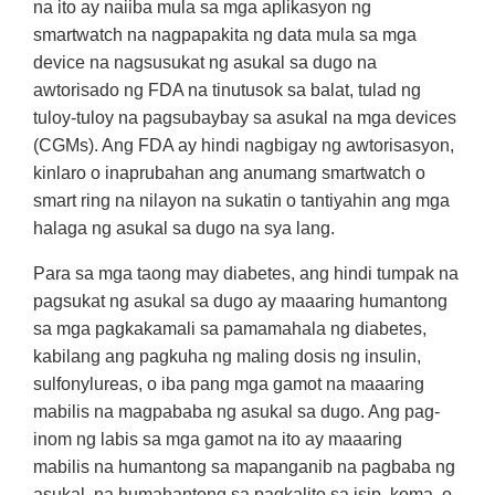
na ito ay naiiba mula sa mga aplikasyon ng
smartwatch na nagpapakita ng data mula sa mga
device na nagsusukat ng asukal sa dugo na
awtorisado ng FDA na tinutusok sa balat, tulad ng
tuloy-tuloy na pagsubaybay sa asukal na mga devices
(CGMs). Ang FDA ay hindi nagbigay ng awtorisasyon,
kinlaro o inaprubahan ang anumang smartwatch o
smart ring na nilayon na sukatin o tantiyahin ang mga
halaga ng asukal sa dugo na sya lang.
Para sa mga taong may diabetes, ang hindi tumpak na
pagsukat ng asukal sa dugo ay maaaring humantong
sa mga pagkakamali sa pamamahala ng diabetes,
kabilang ang pagkuha ng maling dosis ng insulin,
sulfonylureas, o iba pang mga gamot na maaaring
mabilis na magpababa ng asukal sa dugo. Ang pag-
inom ng labis sa mga gamot na ito ay maaaring
mabilis na humantong sa mapanganib na pagbaba ng
asukal, na humahantong sa pagkalito sa isip, koma, o