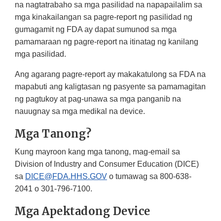
na nagtatrabaho sa mga pasilidad na napapailalim sa
mga kinakailangan sa pagre-report ng pasilidad ng
gumagamit ng FDA ay dapat sumunod sa mga
pamamaraan ng pagre-report na itinatag ng kanilang
mga pasilidad.
Ang agarang pagre-report ay makakatulong sa FDA na
mapabuti ang kaligtasan ng pasyente sa pamamagitan
ng pagtukoy at pag-unawa sa mga panganib na
nauugnay sa mga medikal na device.
Mga Tanong?
Kung mayroon kang mga tanong, mag-email sa
Division of Industry and Consumer Education (DICE)
sa
DICE@FDA.HHS.GOV
o tumawag sa 800-638-
2041 o 301-796-7100.
Mga Apektadong Device