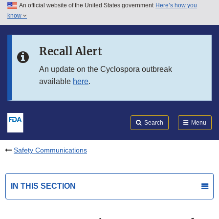
An official website of the United States government
Here’s how you
Skip to main content
know
Search
Submit
FDA
Skip to FDA Search
Recall Alert
Skip to in this section menu
An update on the Cyclospora outbreak
available
here
.
Skip to footer links
Search
Menu
Safety Communications
IN THIS SECTION