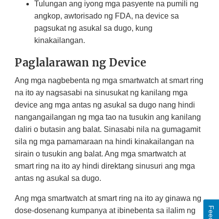
Tulungan ang iyong mga pasyente na pumili ng
angkop, awtorisado ng FDA, na device sa
pagsukat ng asukal sa dugo, kung
kinakailangan.
Paglalarawan ng Device
Ang mga nagbebenta ng mga smartwatch at smart ring
na ito ay nagsasabi na sinusukat ng kanilang mga
device ang mga antas ng asukal sa dugo nang hindi
nangangailangan ng mga tao na tusukin ang kanilang
daliri o butasin ang balat. Sinasabi nila na gumagamit
sila ng mga pamamaraan na hindi kinakailangan na
sirain o tusukin ang balat. Ang mga smartwatch at
smart ring na ito ay hindi direktang sinusuri ang mga
antas ng asukal sa dugo.
Ang mga smartwatch at smart ring na ito ay ginawa ng
dose-dosenang kumpanya at ibinebenta sa ilalim ng