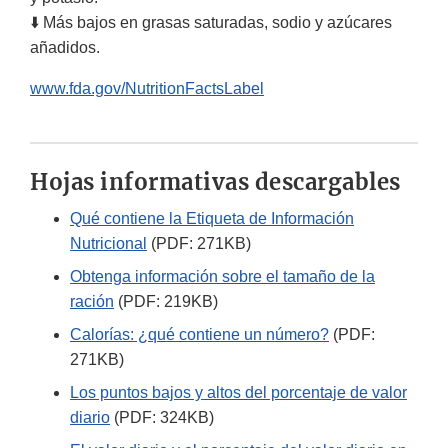
⬇️ Más bajos en grasas saturadas, sodio y azúcares
añadidos.
www.fda.gov/NutritionFactsLabel
Hojas informativas descargables
Qué contiene la Etiqueta de Información
Nutricional
(PDF: 271KB)
Obtenga información sobre el tamaño de la
ración
(PDF: 219KB)
Calorías: ¿qué contiene un número?
(PDF:
271KB)
Los puntos bajos y altos del porcentaje de valor
diario
(PDF: 324KB)