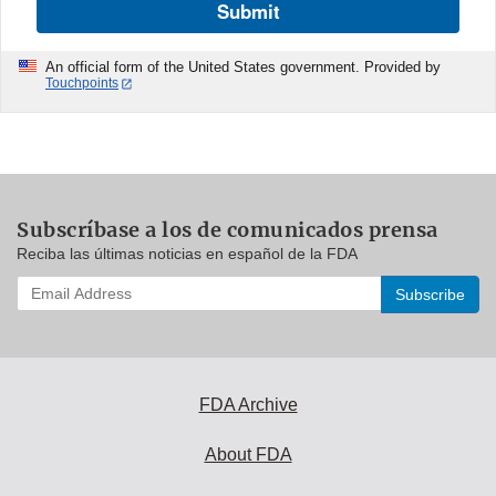
Submit
An official form of the United States government. Provided by
Touchpoints
Subscríbase a los de comunicados prensa
Reciba las últimas noticias en español de la FDA
Enter
your
email
address
to
subscribe:
FDA Archive
About FDA