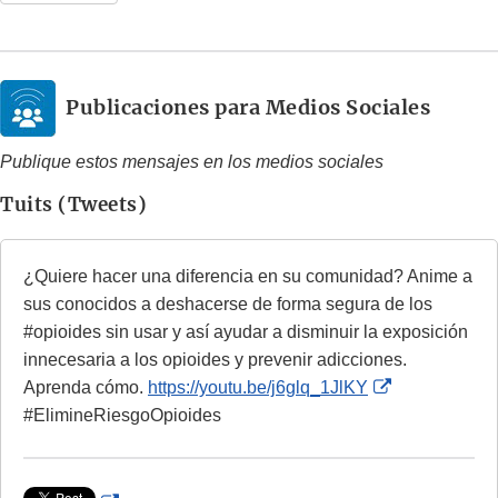
Publicaciones para Medios Sociales
Publique estos mensajes en los medios sociales
Tuits (Tweets)
¿Quiere hacer una diferencia en su comunidad? Anime a
sus conocidos a deshacerse de forma segura de los
#opioides sin usar y así ayudar a disminuir la exposición
innecesaria a los opioides y prevenir adicciones.
E
Aprenda cómo.
https://youtu.be/j6glq_1JlKY
x
#ElimineRiesgoOpioides
t
e
r