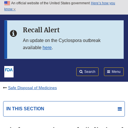
An official website of the United States government
Here’s how you
Skip to main content
know
Search
Submit
FDA
Skip to FDA Search
Recall Alert
Skip to in this section menu
An update on the Cyclospora outbreak
available
here
.
Skip to footer links
Search
Menu
Safe Disposal of Medicines
IN THIS SECTION