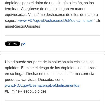
m
c
L
r
#opioides para el dolor de una cirugía o lesión, no los
e
l
i
n
terminan. Asegúrese de que no caigan en manos
r
a
n
a
equivocadas. Vea cómo deshacerse de ellos de manera
i
k
l
segura:
www.FDA.gov/DeshacerseDeMedicamentos
#Eli
m
D
L
mineRiesgoOpioides
e
i
i
r
s
n
c
k
E
l
D
x
a
i
t
i
s
e
Usted puede ser parte de la solución a la crisis de los
m
c
r
opioides. Elimine el riesgo de los #opioides no utilizados
e
l
n
en su hogar. Deshacerse de ellos de la forma correcta
r
a
a
puede salvar vidas. Descubra cómo:
i
l
www.FDA.gov/DeshacerseDeMedicamentos
m
L
#ElimineRiesgoOpioides
e
i
r
n