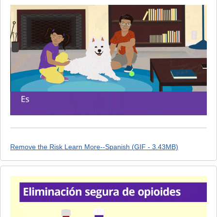
Remove the Risk Learn More--Spanish (GIF - 3.43MB)