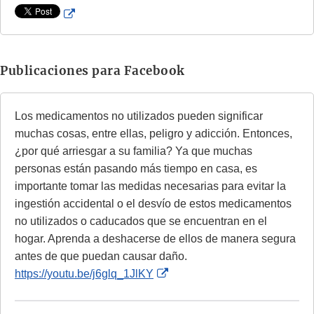
k
E
D
x
i
t
s
e
Publicaciones para Facebook
c
r
l
n
Los medicamentos no utilizados pueden significar
a
a
muchas cosas, entre ellas, peligro y adicción. Entonces,
i
l
¿por qué arriesgar a su familia? Ya que muchas
m
L
personas están pasando más tiempo en casa, es
e
i
importante tomar las medidas necesarias para evitar la
r
n
ingestión accidental o el desvío de estos medicamentos
k
no utilizados o caducados que se encuentran en el
D
hogar. Aprenda a deshacerse de ellos de manera segura
i
antes de que puedan causar daño.
s
E
https://youtu.be/j6glq_1JlKY
c
x
l
t
a