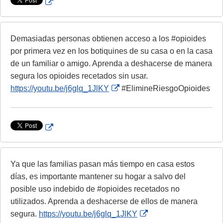
E
n
x
a
t
l
e
Demasiadas personas obtienen acceso a los #opioides
L
r
por primera vez en los botiquines de su casa o en la casa
i
n
de un familiar o amigo. Aprenda a deshacerse de manera
n
a
segura los opioides recetados sin usar.
k
l
E
https://youtu.be/j6glq_1JlKY
#ElimineRiesgoOpioides
D
L
x
i
i
t
s
n
e
E
c
k
r
x
l
D
n
t
a
i
a
e
Ya que las familias pasan más tiempo en casa estos
i
s
l
r
días, es importante mantener su hogar a salvo del
m
c
L
n
posible uso indebido de #opioides recetados no
e
l
i
a
utilizados. Aprenda a deshacerse de ellos de manera
r
a
n
l
E
segura.
https://youtu.be/j6glq_1JlKY