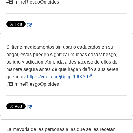
i
k
L
x
#ElimineRiesgoOpioides
m
D
i
t
e
i
n
e
r
s
k
r
E
c
D
n
x
l
i
a
t
a
s
l
e
Si tiene medicamentos sin usar o caducados en su
i
c
L
r
hogar, estos pueden significar muchas cosas: riesgo,
m
l
i
n
peligro y adicción. Aprenda a deshacerse de ellos de
e
a
n
a
manera segura antes de que hagan daño a sus seres
r
i
k
l
E
queridos.
https://youtu.be/j6glq_1JlKY
m
D
L
x
#ElimineRiesgoOpioides
e
i
i
t
r
s
n
e
c
k
r
E
l
D
n
x
a
i
a
t
i
s
l
e
La mayoría de las personas a las que se les recetan