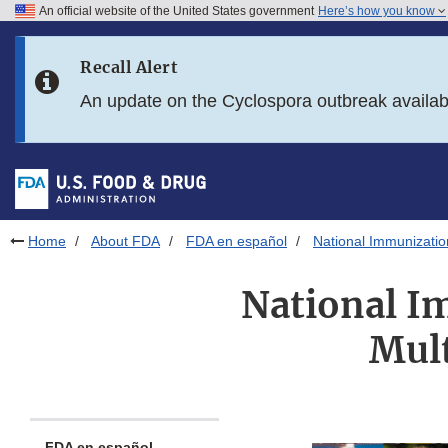
An official website of the United States government
Here’s how you know
Skip to main content
Recall Alert
Skip to FDA Search
An update on the Cyclospora outbreak availa
Skip to in this section menu
Skip to footer links
Home
About FDA
FDA en español
National Immunizatio
National I
Mult
FDA en español