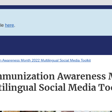
ble
here
.
n Awareness Month 2022 Multilingual Social Media Toolkit
mmunization Awareness
ilingual Social Media To