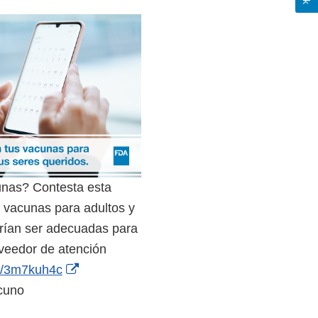
unas? Contesta esta
s vacunas para adultos y
rían ser adecuadas para
oveedor de atención
External
om/3m7kuh4c
Link
cuno
Disclaimer