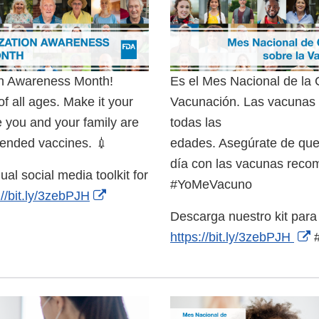
ion Awareness Month!
Es el Mes Nacional de la 
f all ages. Make it your
Vacunación. Las vacunas 
e you and your family are
todas las
mended vaccines. 💉
edades. Asegúrate de que t
día con las vacunas reco
ual social media toolkit for
#YoMeVacuno
://bit.ly/3zebPJH
Descarga nuestro kit para
E
https://bit.ly/3zebPJH
#
L
D