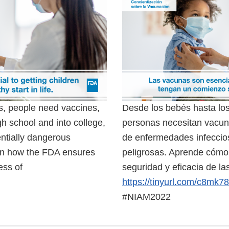
s, people need vaccines,
Desde los bebés hasta los
h school and into college,
personas necesitan vacuna
entially dangerous
de enfermedades infeccio
arn how the FDA ensures
peligrosas. Aprende cómo 
ess of
seguridad y eficacia de la
https://tinyurl.com/c8mk7
External
#NIAM2022
Link
Disclaimer