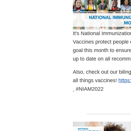
It's National Immunizat
Vaccines protect people o
goal this month to ensur
up to date on all recom
Also, check out our biling
all things vaccines!
https
External
#NIAM2022
Link
Disclaimer