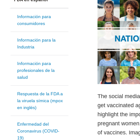
Información para
consumidores
Información para la
Industria
Información para
profesionales de la
salud
Respuesta de la FDA a
The social medi
la viruela símica (mpox
get vaccinated a
en inglés)
highlight the impo
pregnant women, 
Enfermedad del
Coronavirus (COVID-
of vaccines. Ima
19)