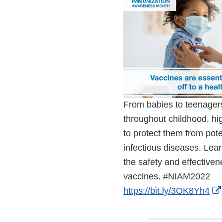
From babies to teenager
throughout childhood, hig
to protect them from pot
infectious diseases. Le
the safety and effectiven
vaccines. #NIAM2022
https://bit.ly/3OK8Yh4