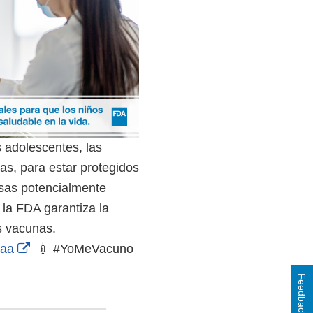
 adolescentes, las
s, para estar protegidos
sas potencialmente
la FDA garantiza la
s vacunas.
External
8aa
💉 #YoMeVacuno
Link
Feedback
Disclaimer