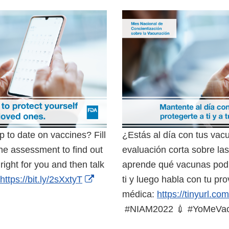
p to date on vaccines? Fill
¿Estás al día con tus vac
ine assessment to find out
evaluación corta sobre la
ight for you and then talk
aprende qué vacunas pod
External
https://bit.ly/2sXxtyT
ti y luego habla con tu pr
Link
médica:
https://tinyurl.c
Disclaimer
#NIAM2022 💉 #YoMeVa