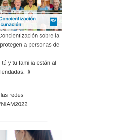
Concientización sobre la
protegen a personas de
ú y tu familia están al
mendadas. 💉
 las redes
xternal
NIAM2022
ink
isclaimer