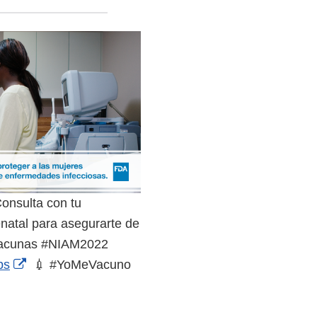
onsulta con tu
natal para asegurarte de
 vacunas #NIAM2022
External
ps
💉 #YoMeVacuno
Link
Disclaimer