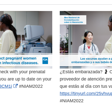
eck with your prenatal
¿Estás embarazada? 🤰 C
you are up to date on your
proveedor de atención pre
External
3z8CM1i
#NIAM2022
que estás al día con tus
Link
https://tinyurl.com/25vhvu
Disclaimer
#NIAM2022