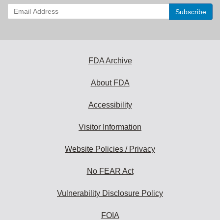
Enter
your
email
address
to
subscribe:
FDA Archive
About FDA
Accessibility
Visitor Information
Website Policies / Privacy
No FEAR Act
Vulnerability Disclosure Policy
FOIA