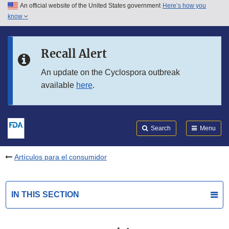
An official website of the United States government
Here’s how you
Skip to main content
know
Search
Submit
FDA
Skip to FDA Search
Recall Alert
Skip to in this section menu
An update on the Cyclospora outbreak
available
here
.
Skip to footer links
Search
Menu
Artículos para el consumidor
IN THIS SECTION