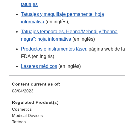
tatuajes
Tatuajes y maquillaje permanente: hoja
informativa
(en inglٞés),
Tatuajes temporales, Henna/Mehndi y "henna
negra": hoja informativa
(en inglés)
Productos e instrumentos láser
, página web de la
FDA (en inglés)
Láseres médicos
(en inglés)
Content current as of:
08/04/2023
Regulated Product(s)
Cosmetics
Medical Devices
Tattoos