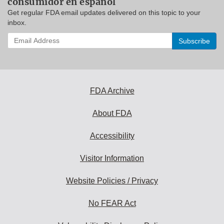
consumidor en español
Get regular FDA email updates delivered on this topic to your
inbox.
Enter
your
email
address
to
subscribe:
FDA Archive
About FDA
Accessibility
Visitor Information
Website Policies / Privacy
No FEAR Act