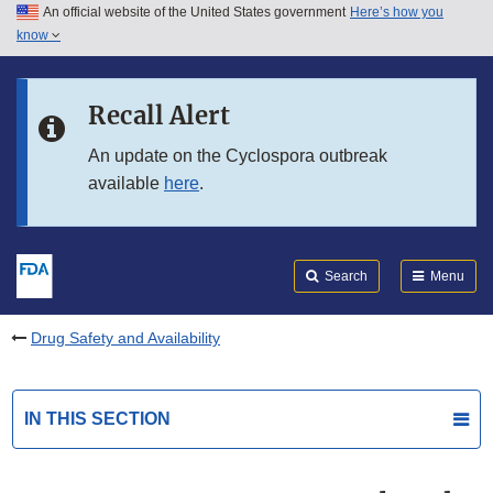
An official website of the United States government
Here’s how you
Skip to main content
know
Search
Submit
FDA
Skip to FDA Search
Recall Alert
Skip to in this section menu
An update on the Cyclospora outbreak
available
here
.
Skip to footer links
Search
Menu
Drug Safety and Availability
IN THIS SECTION