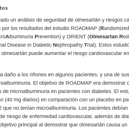
tos
do un análisis de seguridad de olmesartán y riesgos c
 por los resultados del estudio ROADMAP (
R
andomize
cro
A
lbuminuria
P
revention) y ORIENT (
Olmesartan
R
ed
al Disease in Diabetic
N
ephropathy
T
rial). Estos estud
e olmesartán puede aumentar el riesgo cardiovascular e
a daño a los riñones en algunos pacientes, y una de su
croalbuminuria. El objetivo de ROADMAP era demostrar 
io de microalbuminuria en pacientes con diabetes. El est
n (40 mg diarios) en comparación con un placebo en pa
 2 que no tenían microalbuminuria. Los pacientes debían 
de riesgo de enfermedad cardiovascular, además de dia
objetivo principal al demostrar que olmesartán causa un 