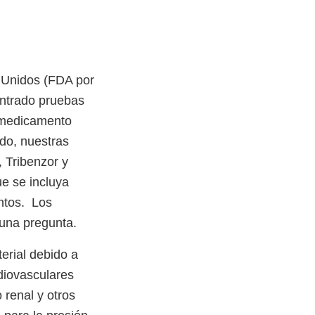
 Unidos (FDA por
ontrado pruebas
l medicamento
ado, nuestras
 Tribenzor y
e se incluya
ntos. Los
guna pregunta.
erial debido a
diovasculares
renal y otros