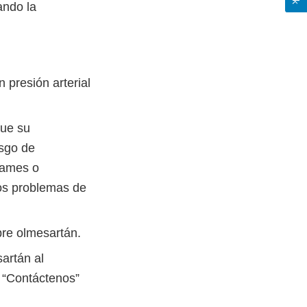
ando la
 presión arterial
que su
esgo de
rames o
ros problemas de
bre olmesartán.
artán al
 “Contáctenos”