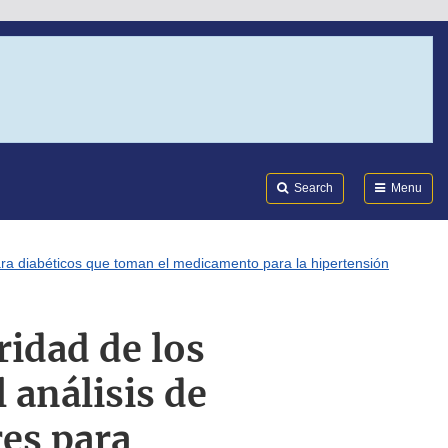
Search
Submi
FDA
Search
Menu
ra diabéticos que toman el medicamento para la hipertensión
idad de los
 análisis de
res para