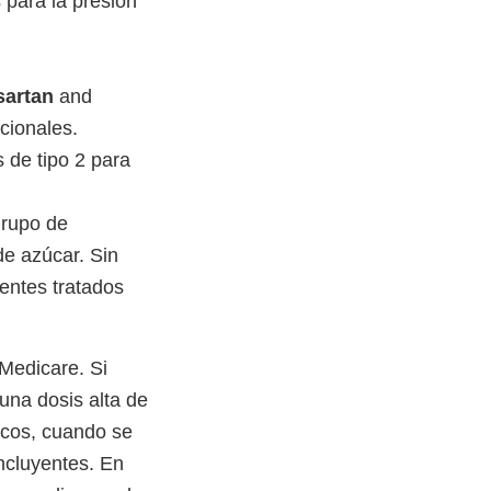
para la presión
artan
and
cionales.
de tipo 2 para
grupo de
e azúcar. Sin
entes tratados
Medicare. Si
una dosis alta de
icos, cuando se
ncluyentes. En