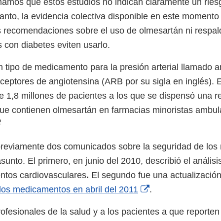
namos que estos estudios no indican claramente un ries
tanto, la evidencia colectiva disponible en este momento
s recomendaciones sobre el uso de olmesartán ni respa
 con diabetes eviten usarlo.
 tipo de medicamento para la presión arterial llamado a
ceptores de angiotensina (ARB por su sigla en inglés). 
1,8 millones de pacientes a los que se dispensó una r
ue contienen olmesartán en farmacias minoristas ambul
2
previamente dos comunicados sobre la seguridad de lo
sunto. El primero, en junio del 2010, describió el anális
ntos cardiovasculares
.
El segundo
fue una actualizació
External
los medicamentos en abril del 2011
.
Link
ofesionales de la salud y a los pacientes a que reporten
Disclaimer