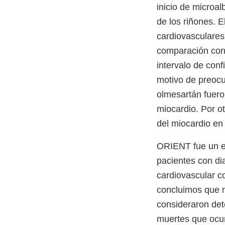
inicio de microal
de los riñones. 
cardiovasculares
comparación con 
intervalo de con
motivo de preocu
olmesartán fueron
miocardio. Por o
del miocardio en
ORIENT fue un e
pacientes con di
cardiovascular c
concluimos que n
consideraron det
muertes que ocur