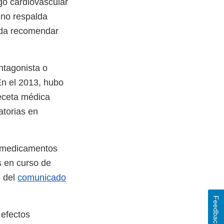
go cardiovascular
 no respalda
lda recomendar
ntagonista o
En el 2013, hubo
eceta médica
atorias en
s medicamentos
is en curso de
n del
comunicado
Feedback
 efectos