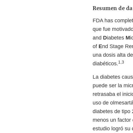
Resumen de da
FDA has completa
que fue motivado
and
D
iabetes
M
i
of
E
nd Stage Ren
una dosis alta d
1,3
diabéticos.
La diabetes caus
puede ser la mi
retrasaba el inic
uso de olmesartá
diabetes de tipo
menos un factor 
estudio logró su 