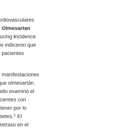
ardiovasculares
d
Olmesartan
ucing
I
ncidence
ios indicaron que
n pacientes
s manifestaciones
que olmesartán
udio examinó el
cientes con
tener por lo
1
betes.
El
retraso en el