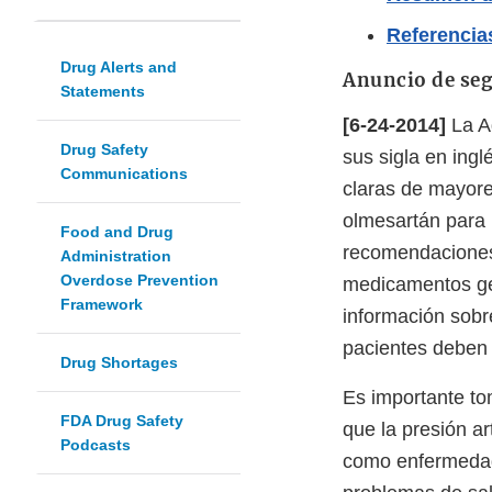
Referencia
Drug Alerts and
Anuncio de se
Statements
[6-24-2014]
La A
Drug Safety
sus sigla en ing
Communications
claras de mayore
olmesartán para 
Food and Drug
recomendaciones 
Administration
Overdose Prevention
medicamentos gen
Framework
información sobr
pacientes deben 
Drug Shortages
Es importante to
FDA Drug Safety
que la presión a
Podcasts
como enfermedade