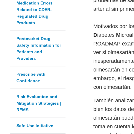
problemas de sal
Medication Errors
arterial sin prim
Related to CDER-
Regulated Drug
Products
Motivados por l
D
iabetes
M
icro
a
Postmarket Drug
ROADMAP examinó
Safety Information for
Patients and
ver si olmesartán
Providers
inesperadamente 
olmesartán en co
Prescribe with
embargo, el ries
Confidence
con olmesartán.
Risk Evaluation and
También analizam
Mitigation Strategies |
bien los datos d
REMS
olmesartán puede
Safe Use Initiative
toma en cuenta l