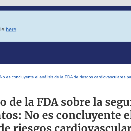
ble
here
.
 es concluyente el análisis de la FDA de riesgos cardiovasculares pa
 de la FDA sobre la segur
s: No es concluyente el
de riesgos cardiovascula