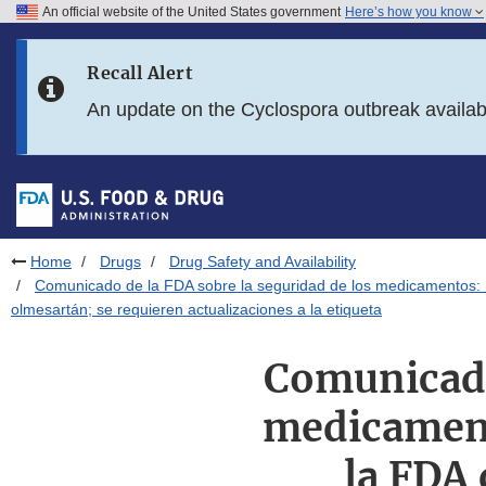
An official website of the United States government
Here’s how you know
Skip to main content
Recall Alert
Skip to FDA Search
An update on the Cyclospora outbreak availa
Skip to in this section menu
Skip to footer links
Home
Drugs
Drug Safety and Availability
Comunicado de la FDA sobre la seguridad de los medicamentos: No
olmesartán; se requieren actualizaciones a la etiqueta
Comunicado
medicamento
la FDA 