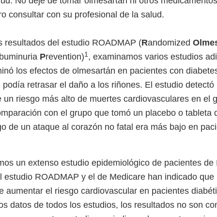
ud. No deje de tomar olmesartán ni otros medicamentos 
ero consultar con su profesional de la salud.
os resultados del estudio ROADMAP (
R
andomized
Olmes
1
lbuminuria
P
revention)
, examinamos varios estudios adi
 los efectos de olmesartán en pacientes con diabetes 
 podía retrasar el daño a los riñones. El estudio detectó
un riesgo más alto de muertes cardiovasculares en el 
mparación con el grupo que tomó un placebo o tableta d
go de un ataque al corazón no fatal era más bajo en paci
os un extenso estudio epidemiológico de pacientes de 
el estudio ROADMAP y el de Medicare han indicado que 
 aumentar el riesgo cardiovascular en pacientes diabét
os datos de todos los estudios, los resultados no son co