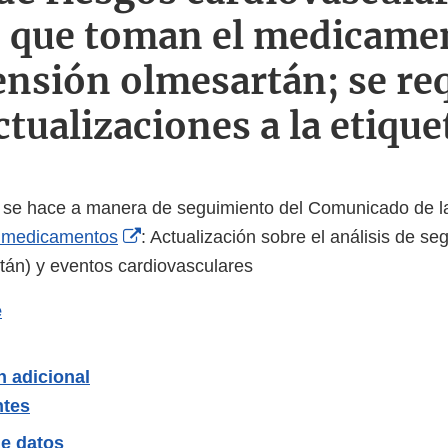
s que toman el medicamen
ensión olmesartán; se re
ctualizaciones a la etique
n se hace a manera de seguimiento del Comunicado de 
External
s medicamentos
: Actualización sobre el análisis de se
Link
tán) y eventos cardiovasculares
Disclaimer
e
n adicional
ntes
e datos