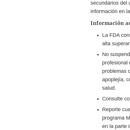
secundarios del
información en la
Información ad
La FDA cons
alta superan
No suspenda
profesional 
problemas c
apoplejía, 
salud.
Consulte con
Reporte cua
programa Me
en la parte 