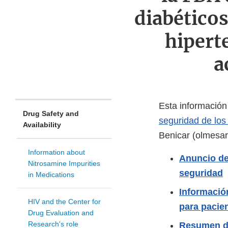
diabético
hipert
a
Esta informació
Drug Safety and
seguridad de lo
Availability
Benicar (olmesar
Information about
Anuncio d
Nitrosamine Impurities
seguridad
in Medications
Informació
HIV and the Center for
para pacie
Drug Evaluation and
Research's role
Resumen d