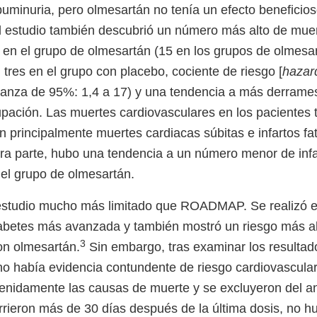
buminuria, pero olmesartán no tenía un efecto beneficios
El estudio también descubrió un número más alto de mue
 en el grupo de olmesartán (15 en los grupos de olmesa
tres en el grupo con placebo, cociente de riesgo [
hazard
fianza de 95%: 1,4 a 17) y una tendencia a más derrames,
pación. Las muertes cardiovasculares en los pacientes 
 principalmente muertes cardiacas súbitas e infartos fat
tra parte, hubo una tendencia a un número menor de infa
 el grupo de olmesartán.
studio mucho más limitado que ROADMAP. Se realizó e
abetes más avanzada y también mostró un riesgo más al
3
on olmesartán.
Sin embargo, tras examinar los resulta
o había evidencia contundente de riesgo cardiovascula
enidamente las causas de muerte y se excluyeron del aná
rieron más de 30 días después de la última dosis, no hu