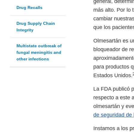
general, determi
Drug Recalls
más alto. Por lo 
cambiar nuestra
Drug Supply Chain
que los pacientes
Integrity
Olmesartán es un
Multistate outbreak of
bloqueador de re
fungal meningitis and
aproximadamente 
other infections
para productos q
Estados Unidos.
La FDA publicó 
respecto a este a
olmesartán y eve
de seguridad de 
Instamos a los pr