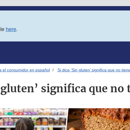
ble
here
.
ra el consumidor en español
Si dice ‘Sin gluten’ significa que no tien
 gluten’ significa que no