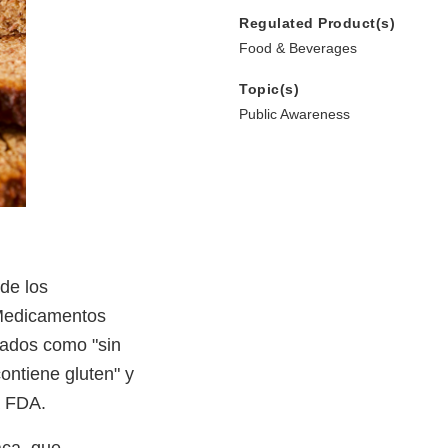
Regulated Product(s)
Food & Beverages
Topic(s)
Public Awareness
 de los
 Medicamentos
tados como "sin
contiene gluten" y
a FDA.
aca, que