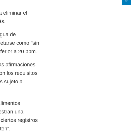
 eliminar el
ás.
agua de
uetarse como "sin
ferior a 20 ppm.
las afirmaciones
on los requisitos
s sujeto a
alimentos
estran una
ciertos registros
ten".