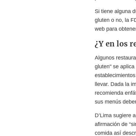
Si tiene alguna d
gluten o no, la 
web para obtene
¿Y en los 
Algunos restauran
gluten" se aplic
establecimientos
llevar. D
ada la im
recomienda enfát
sus menús deben 
D’Lima sugiere a
afirmación de “s
comida así descri