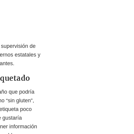
 supervisión de
ernos estatales y
rantes.
iquetado
año que podría
o “sin gluten”,
etiqueta poco
e gustaría
ner información