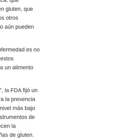
n gluten, que
os otros
ro aún pueden
enfermedad es no
 estos
ía un alimento
, la FDA fijó un
ra la presencia
 nivel más bajo
nstrumentos de
ecen la
as de gluten.