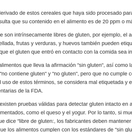
derivado de estos cereales que haya sido procesado para
resulta que su contenido en el alimento es de 20 ppm o m
e son intrínsecamente libres de gluten, por ejemplo, el 
llada, frutas y verduras, y huevos también pueden etiq
que el gluten que entró en contacto con la comida sea in
limentos que lleva la afirmación "sin gluten", así como 
, "no contiene gluten" y "no gluten", pero que no cumple c
l uso de estos términos, se considera mal etiquetada y e
ntarias de la FDA.
existen pruebas válidas para detectar gluten intacto en 
rmentados, como el queso y el yogur. Por lo tanto, si mu
e dice "libre de gluten:, los fabricantes deben mantener 
ue los alimentos cumplen con los estándares de "sin glu