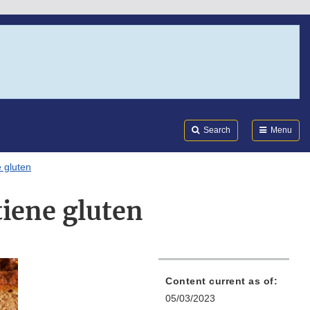
Search
Submi
FDA
Search
Menu
e gluten
 tiene gluten
Content current as of:
05/03/2023