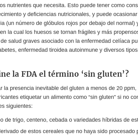
os nutrientes que necesita. Esto puede tener como con
ecimiento y deficiencias nutricionales, y puede ocasiona
a (un número de glóbulos rojos por debajo del normal) 
n la cual los huesos se tornan frágiles y más propenso
de salud graves asociado con la enfermedad celíaca pue
iabetes, enfermedad tiroidea autoinmune y diversos tipo
ne la FDA el término ‘sin gluten’?
r la presencia inevitable del gluten a menos de 20 ppm,
ricantes etiquetar un alimento como “sin gluten” si no c
es siguientes:
po de trigo, centeno, cebada o variedades híbridas de es
derivado de estos cereales que no haya sido procesado p