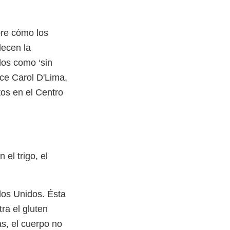
bre cómo los
decen la
dos como ‘sin
ice Carol D'Lima,
tos en el Centro
el trigo, el
dos Unidos. Ésta
ra el gluten
as, el cuerpo no