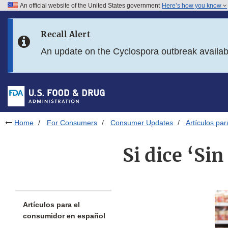
An official website of the United States government
Here’s how you know
Skip to main content
Recall Alert
Skip to FDA Search
An update on the Cyclospora outbreak availa
Skip to in this section menu
Skip to footer links
Home
For Consumers
Consumer Updates
Artículos pa
Si dice ‘Sin
Artículos para el
consumidor en español