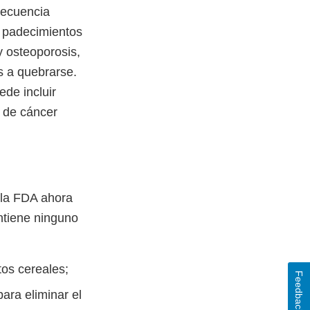
secuencia
r padecimientos
y osteoporosis,
s a quebrarse.
de incluir
s de cáncer
 la FDA ahora
ontiene ninguno
tos cereales;
Feedback
ara eliminar el