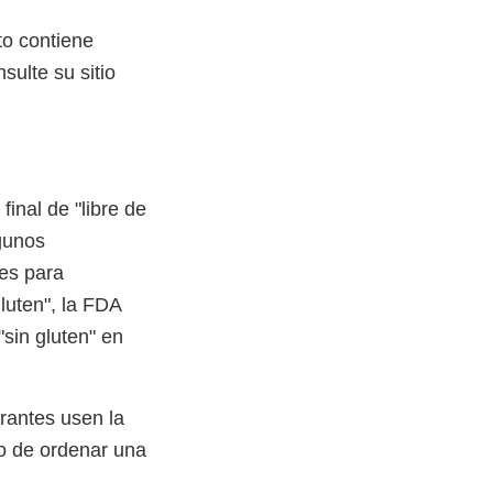
to contiene
ulte su sitio
inal de "libre de
gunos
tes para
gluten", la FDA
sin gluten" en
rantes usen la
to de ordenar una