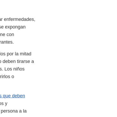
sar enfermedades,
 se expongan
ene con
rantes.
s por la mitad
o deben tirarse a
s. Los niños
irlos o
s que deben
os y
 persona a la