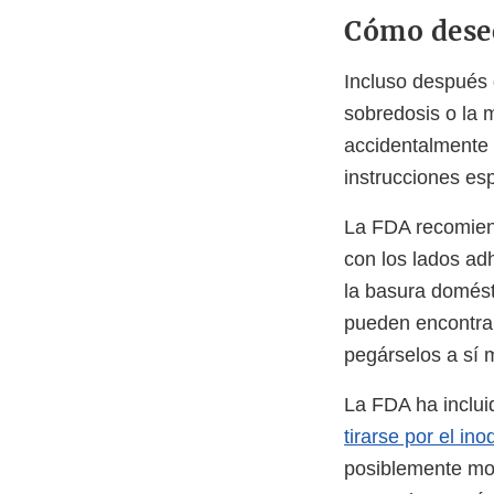
Cómo desec
Incluso después 
sobredosis o la 
accidentalmente
instrucciones es
La FDA recomien
con los lados adh
la basura domést
pueden encontrar
pegárselos a sí 
La FDA ha inclui
tirarse por el ino
posiblemente mor