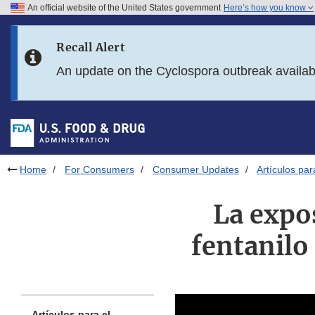
An official website of the United States government
Here’s how you know
Skip to main content
Recall Alert
Skip to FDA Search
An update on the Cyclospora outbreak availa
Skip to in this section menu
Skip to footer links
Home
For Consumers
Consumer Updates
Artículos pa
La expos
fentanilo
Artículos para el