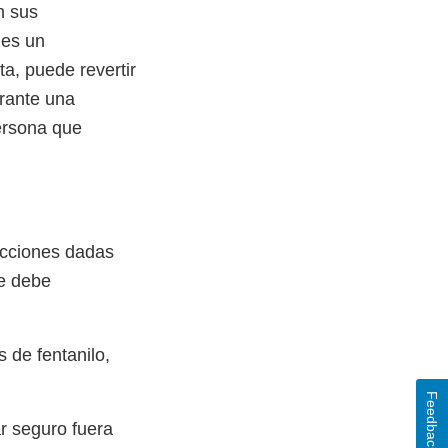
n sus
 es un
a, puede revertir
urante una
ersona que
rucciones dadas
ue debe
 de fentanilo,
Feedback
r seguro fuera