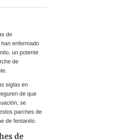
as de
se han enfermado
ilo, un potente
arche de
nte.
s siglas en
aseguren de que
nuación, se
 estos parches de
e de fentanilo.
hes de