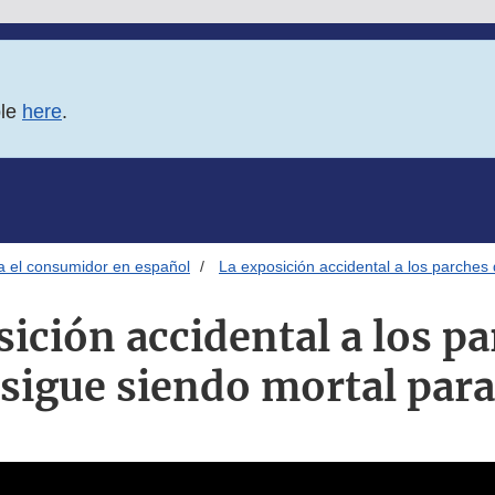
ble
here
.
ra el consumidor en español
La exposición accidental a los parches 
ición accidental a los p
 sigue siendo mortal para