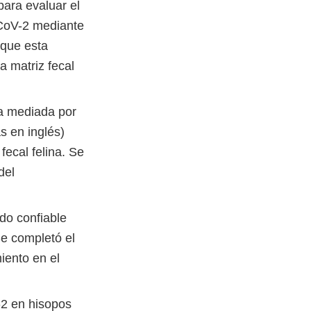
para evaluar el
-CoV-2 mediante
 que esta
 matriz fecal
ca mediada por
s en inglés)
ecal felina. Se
del
do confiable
e completó el
iento en el
-2 en hisopos