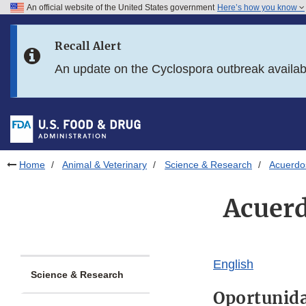
An official website of the United States government
Here’s how you know
Skip to main content
Recall Alert
Skip to FDA Search
An update on the Cyclospora outbreak availa
Skip to in this section menu
Skip to footer links
Home
Animal & Veterinary
Science & Research
Acuerdo
Acuerd
English
Science & Research
Oportunida