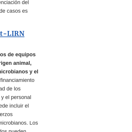
enciación del
 de casos es
Vet-LIRN
ios de equipos
rigen animal,
microbianos y el
 financiamiento
ad de los
 y el personal
de incluir el
uerzos
imicrobianos. Los
odos pueden