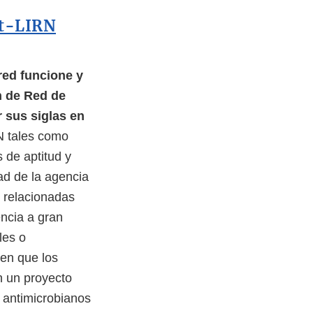
et-LIRN
 red funcione y
n de Red de
r sus siglas en
RN tales como
 de aptitud y
ad de la agencia
 relacionadas
ncia a gran
les o
ten que los
en un proyecto
 antimicrobianos