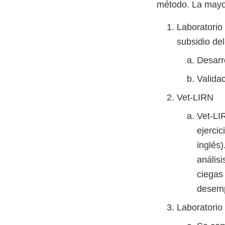
método. La mayor
Laboratorio 
subsidio de
Desarr
Valida
Vet-LIRN
Vet-LI
ejerci
inglés
análisi
ciegas 
desem
Laboratori