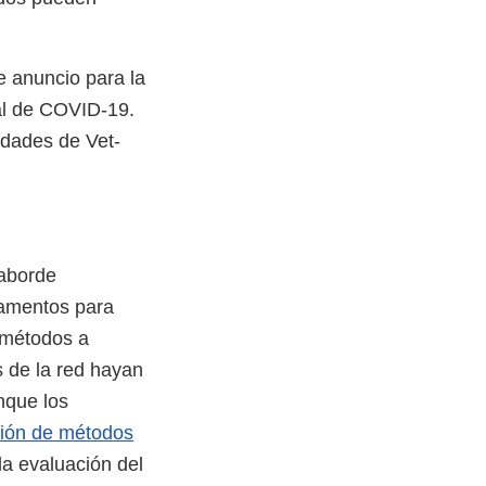
e anuncio para la
mal de COVID-19.
idades de Vet-
 aborde
camentos para
 métodos a
s de la red hayan
nque los
ción de métodos
la evaluación del