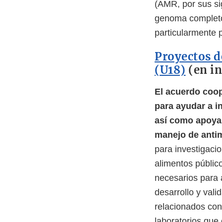
(AMR, por sus sig
genoma completo 
particularmente
Proyectos d
(U18)
(en in
El acuerdo coop
para ayudar a i
así como apoyar 
manejo de anti
para investigaci
alimentos público
necesarios para a
desarrollo y val
relacionados con
laboratorios que