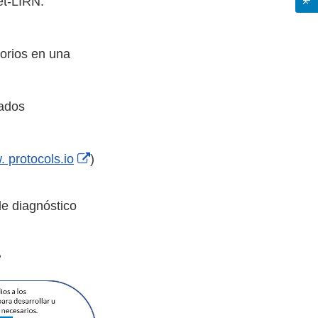
et-LIRN.
torios en una
uados
External
 protocols.io
)
Link
Disclaimer
de diagnóstico
?