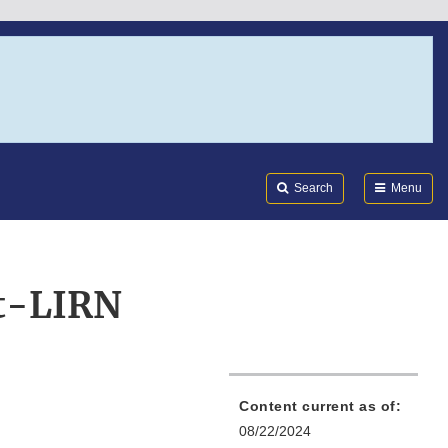
Search
Submi
FDA
Search
Menu
et-LIRN
Content current as of:
08/22/2024