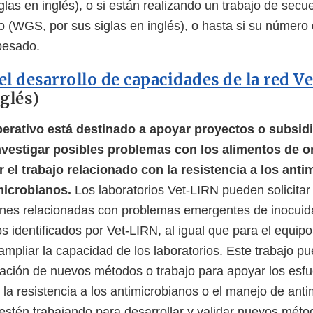
las en inglés), o si están realizando un trabajo de secu
(WGS, por sus siglas en inglés), o hasta si su número
 pesado.
el desarrollo de capacidades de la red 
glés)
erativo está destinado a apoyar proyectos o subsid
nvestigar posibles problemas con los alimentos de o
el trabajo relacionado con la resistencia a los anti
microbianos.
Los laboratorios Vet-LIRN pueden solicitar
ones relacionadas con problemas emergentes de inocuid
s identificados por Vet-LIRN, al igual que para el equipo
mpliar la capacidad de los laboratorios. Este trabajo pue
idación de nuevos métodos o trabajo para apoyar los esf
 la resistencia a los antimicrobianos o el manejo de ant
 estén trabajando para desarrollar y validar nuevos mét