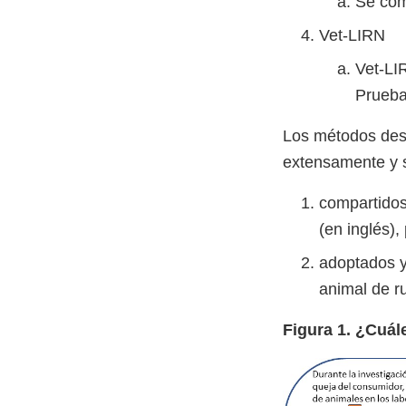
Se com
Vet-LIRN
Vet-LI
Prueba
Los métodos desa
extensamente y 
compartidos 
(en inglés),
adoptados y 
animal de r
Figura 1. ¿Cuá