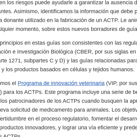
n los riesgos puede ayudarle a garantizar la ausencia 
ntes. Asimismo, identificamos la información que debe 
 donante utilizado en la fabricación de un ACTP. Le a
alquier momento, sobre estos nuevos borradores de guí
principios en estas guías son consistentes con las regul
ción e Investigación Biológica (CBER, por sus siglas en 
te 1271, subpartes C y D) y las guías relacionadas para
 y los productos basados en células y tejidos humanos.
amos el
Programa de innovación veterinaria
(VIP, por sus
s) para los ACTPs. Este programa incluye una serie de b
 los patrocinadores de los ACTPs cuando busquen la ap
va solicitud de medicamento para animales. Los objeti
certidumbre en el proceso regulatorio, fomentar el desarro
productos innovadores, y lograr una vía eficiente y prede
os ACTPs.