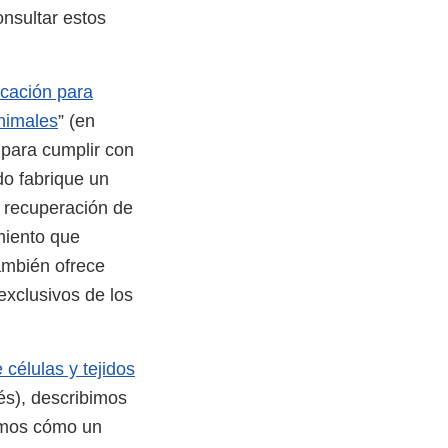
nsultar estos
icación para
animales
” (en
 para cumplir con
do fabrique un
 recuperación de
miento que
también ofrece
exclusivos de los
 células y tejidos
lés), describimos
camos cómo un