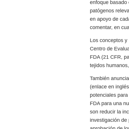
enfoque basado e
patógenos releva
en apoyo de cada
comentar, en cu
Los conceptos y 
Centro de Evalua
FDA (21 CFR, par
tejidos humanos,
También anunci
(enlace en inglé
potenciales para
FDA para una nue
son reducir la in
investigación de 
aprobación de l