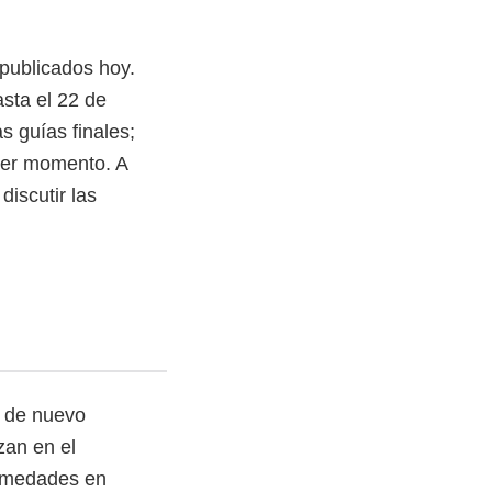
publicados hoy.
sta el 22 de
 guías finales;
ier momento. A
iscutir las
n de nuevo
zan en el
fermedades en