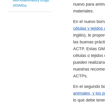
Anti-Inflammatory Drugs
nuevo para anima
(NSAIDs)
materiales.
En el nuevo borra
células y tejidos
inglés), le prop
las buenas práct
ACTP. Estas GMP 
células o tejido
pueden realizarse
nuestras recomen
ACTPs.
En el segundo bo
animales, y los 
lo que debe tene