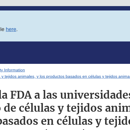
ble
here
.
ty Information
s y tejidos animales, y los productos basados en células y tejidos anim
la FDA a las universidade
 de células y tejidos anim
asados en células y teji