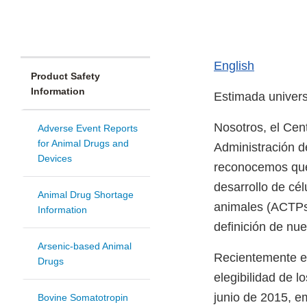
English
Product Safety
Information
Estimada univers
Nosotros, el Cent
Adverse Event Reports
for Animal Drugs and
Administración d
Devices
reconocemos que 
desarrollo de cél
Animal Drug Shortage
animales (ACTPs,
Information
definición de nu
Arsenic-based Animal
Recientemente em
Drugs
elegibilidad de 
junio de 2015, em
Bovine Somatotropin