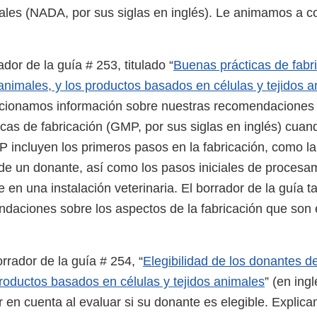
les (NADA, por sus siglas en inglés). Le animamos a co
dor de la guía # 253, titulado “
Buenas prácticas de fabr
 animales, y los productos basados en células y tejidos 
orcionamos información sobre nuestras recomendaciones
icas de fabricación (GMP, por sus siglas en inglés) cuan
incluyen los primeros pasos en la fabricación, como la
s de un donante, así como los pasos iniciales de procesa
 en una instalación veterinaria. El borrador de la guía 
daciones sobre los aspectos de la fabricación que son 
rrador de la guía # 254, “
Elegibilidad de los donantes de
productos basados en células y tejidos animales
” (en ing
r en cuenta al evaluar si su donante es elegible. Expli