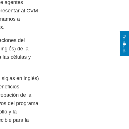
de agentes
presentar al CVM
nimamos a
as.
Feedback
aciones del
inglés) de la
 las células y
 siglas en inglés)
eneficios
robación de la
vos del programa
llo y la
cible para la