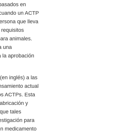
s basados en
ue cuando un ACTP
ersona que lleva
 requisitos
para animales.
a una
a la aprobación
(en inglés) a las
ensamiento actual
los ACTPs. Esta
fabricación y
que tales
stigación para
 un medicamento