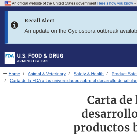
An official website of the United States government
Here’s how you know
Skip to main content
Recall Alert
Skip to FDA Search
An update on the Cyclospora outbreak availa
Skip to in this section menu
Skip to footer links
Home
Animal & Veterinary
Safety & Health
Product Safe
Carta de la FDA a las universidades sobre el desarrollo de célula
Carta de 
desarrollo
productos b