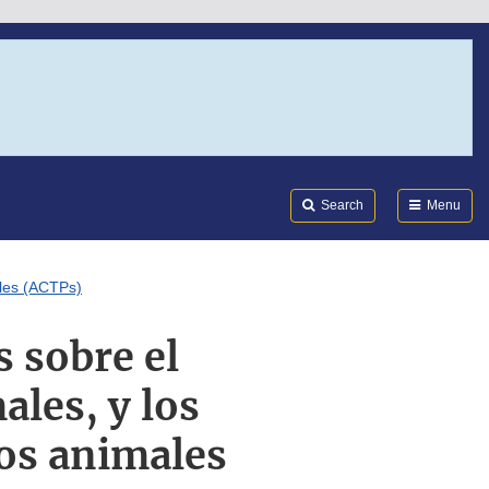
Search
Submi
FDA
Search
Menu
ales (ACTPs)
s sobre el
ales, y los
dos animales