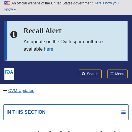
An official website of the United States government
Here’s how you
Skip to main content
know
Search
Submit
FDA
Skip to FDA Search
Recall Alert
Skip to in this section menu
An update on the Cyclospora outbreak
available
here
.
Skip to footer links
Search
Menu
CVM Updates
IN THIS SECTION