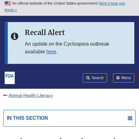
An official website of the United States government
Here’s how you
Skip to main content
know
Search
Submit
FDA
Skip to FDA Search
Recall Alert
Skip to in this section menu
An update on the Cyclospora outbreak
available
here
.
Skip to footer links
Search
Menu
Animal Health Literacy
IN THIS SECTION