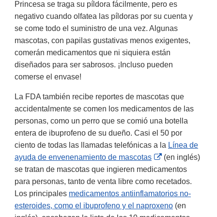
Princesa se traga su píldora fácilmente, pero es
negativo cuando olfatea las píldoras por su cuenta y
se come todo el suministro de una vez. Algunas
mascotas, con papilas gustativas menos exigentes,
comerán medicamentos que ni siquiera están
diseñados para ser sabrosos. ¡Incluso pueden
comerse el envase!
La FDA también recibe reportes de mascotas que
accidentalmente se comen los medicamentos de las
personas, como un perro que se comió una botella
entera de ibuprofeno de su dueño. Casi el 50 por
ciento de todas las llamadas telefónicas a la
Línea de
External
ayuda de envenenamiento de mascotas
(en inglés)
Link
se tratan de mascotas que ingieren medicamentos
Disclaimer
para personas, tanto de venta libre como recetados.
Los principales
medicamentos antiinflamatorios no-
esteroides, como el ibuprofeno y el naproxeno
(en