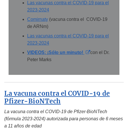
Las vacunas contra el COVID-19 para el
2023-2024
Comirnaty
(vacuna contra el COVID-19
de ARNm)
Las vacunas contra el COVID-19 para el
2023-2024
External
VIDEOS: ¡Sólo un minuto!
con el Dr.
Link
Peter Marks
Disclaimer
La vacuna contra el COVID-19 de
Pfizer-BioNTech
La vacuna contra el COVID-19 de Pfizer-BioNTech
(fórmula 2023-2024) autorizada para personas de 6 meses
a 11 años de edad