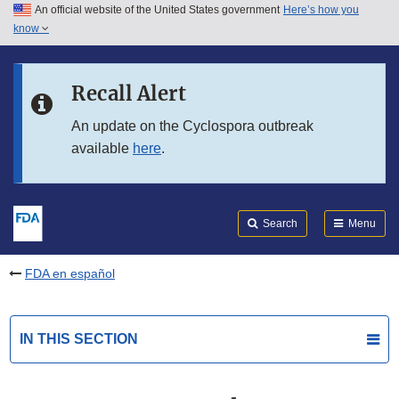
An official website of the United States government
Here’s how you
Skip to main content
know
Search
Submit
FDA
Skip to FDA Search
Recall Alert
Skip to in this section menu
An update on the Cyclospora outbreak
available
here
.
Skip to footer links
Search
Menu
FDA en español
IN THIS SECTION