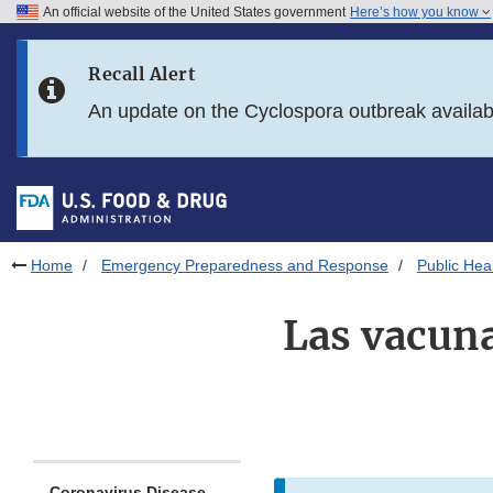
An official website of the United States government
Here’s how you know
Skip to main content
Recall Alert
Skip to FDA Search
An update on the Cyclospora outbreak availa
Skip to in this section menu
Skip to footer links
Home
Emergency Preparedness and Response
Public He
Las vacuna
Coronavirus Disease