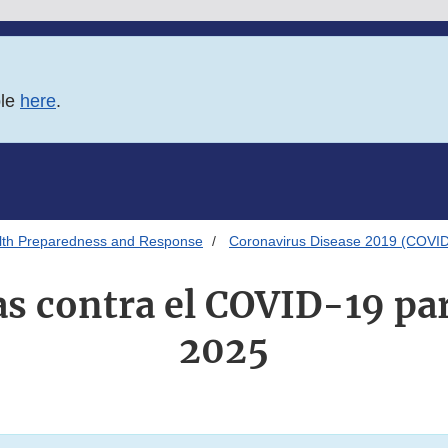
ble
here
.
alth Preparedness and Response
Coronavirus Disease 2019 (COVID
s contra el COVID-19 pa
2025