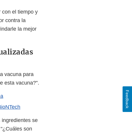
 con el tiempo y
r contra la
ndarle la mejor
tualizadas
la vacuna para
de esta vacuna?”.
Feedback
na
-BioNTech
 ingredientes se
a "¿Cuáles son