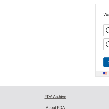
Wa
FDA Archive
About FDA