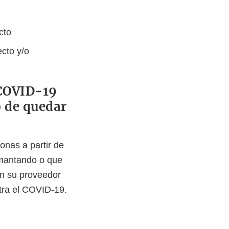
cto
ecto y/o
 COVID-19
 de quedar
onas a partir de
mantando o que
on su proveedor
tra el COVID-19.