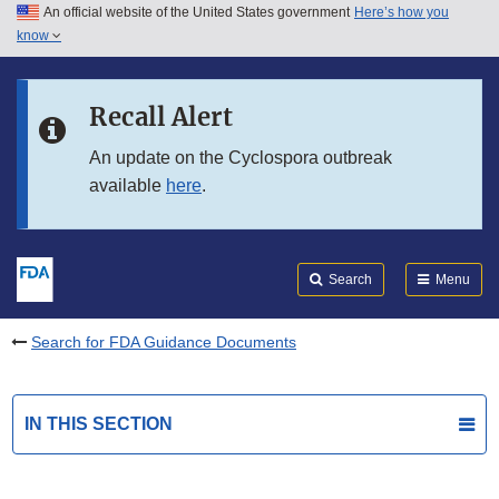
An official website of the United States government
Here’s how you
Skip to main content
know
Search
Submit
FDA
Skip to FDA Search
Recall Alert
Skip to in this section menu
An update on the Cyclospora outbreak
available
here
.
Skip to footer links
Search
Menu
Search for FDA Guidance Documents
IN THIS SECTION