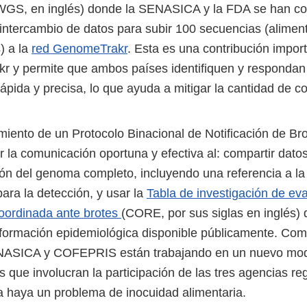
WGS, en inglés) donde la SENASICA y la FDA se han c
intercambio de datos para subir 100 secuencias (aliment
) a la
red GenomeTrakr
. Esta es una contribución import
 y permite que ambos países identifiquen y respondan 
ápida y precisa, lo que ayuda a mitigar la cantidad de 
imiento de un Protocolo Binacional de Notificación de Br
r la comunicación oportuna y efectiva al: compartir dato
ón del genoma completo, incluyendo una referencia a l
para la detección, y usar la
Tabla de investigación de ev
oordinada ante brotes
(CORE, por sus siglas en inglés)
nformación epidemiológica disponible públicamente. Co
NASICA y COFEPRIS están trabajando en un nuevo mode
s que involucran la participación de las tres agencias r
 haya un problema de inocuidad alimentaria.