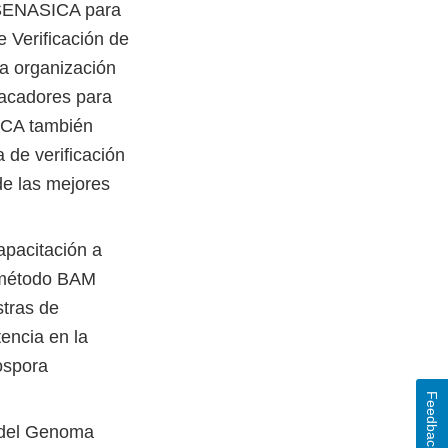
e SENASICA para
 Verificación de
la organización
pacadores para
ICA también
a de verificación
de las mejores
apacitación a
l método BAM
stras de
encia en la
ospora
Feedback
 del Genoma