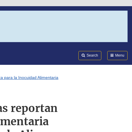
Search
Submi
FDA
Search
Menu
a para la Inocuidad Alimentaria
as reportan
imentaria