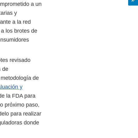
omprometido a un
arias y
ante a la red
a los brotes de
consumidores
otes revisado
s de
a metodología de
aluación y
 de la FDA para
mo próximo paso,
lo para realizar
eguladoras donde