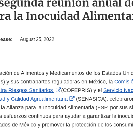
 segunda reunión anual de
ra la Inocuidad Alimenta
lease:
August 25, 2022
ración de Alimentos y Medicamentos de los Estados Uni
lés) y sus contrapartes reguladoras en México, la
Comisió
External
ntra Riesgos Sanitarios
(COFEPRIS) y el
Servicio Nac
Link
External
ad y Calidad Agroalimentaria
(SENASICA), celebraro
Disclaimer
Link
la Alianza para la Inocuidad Alimentaria (FSP, por sus si
Disclaimer
s esfuerzos continuos para ayudar a garantizar la inocui
ados de México y promover la protección de los consu