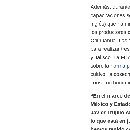
Además, durante
capacitaciones s
inglés) que han i
los productores 
Chihuahua. Las 
para realizar tr
y Jalisco. La F
sobre la
norma pr
cultivo, la cose
consumo humano 
“En el marco de
México y Estado
Javier Trujillo
lo que está en 
hemos tenido co