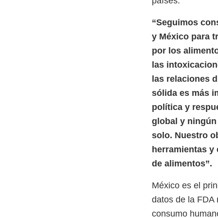
países.
“Seguimos const
y México para t
por los aliment
las intoxicacio
las relaciones 
sólida es más i
política y resp
global y ningún
solo. Nuestro o
herramientas y 
de alimentos”.
México es el pri
datos de la FDA 
consumo humano 