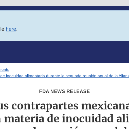
ble
here
.
ments
e inocuidad alimentaria durante la segunda reunión anual de la Alianz
FDA NEWS RELEASE
us contrapartes mexican
n materia de inocuidad al