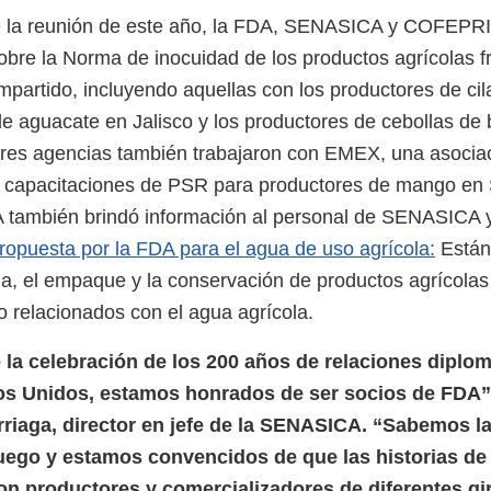
 la reunión de este año, la FDA, SENASICA y COFEPRIS
obre la Norma de inocuidad de los productos agrícolas 
mpartido, incluyendo aquellas con los productores de cil
de aguacate en Jalisco y los productores de cebollas de
tres agencias también trabajaron con EMEX, una asocia
es capacitaciones de PSR para productores de mango en 
DA también brindó información al personal de SENASIC
opuesta por la FDA para el agua de uso agrícola:
Están
cha, el empaque y la conservación de productos agrícolas
relacionados con el agua agrícola.
 la celebración de los 200 años de relaciones diplom
s Unidos, estamos honrados de ser socios de FDA”,
 Arriaga, director en jefe de la SENASICA. “Sabemos l
juego y estamos convencidos de que las historias de
n productores y comercializadores de diferentes gi