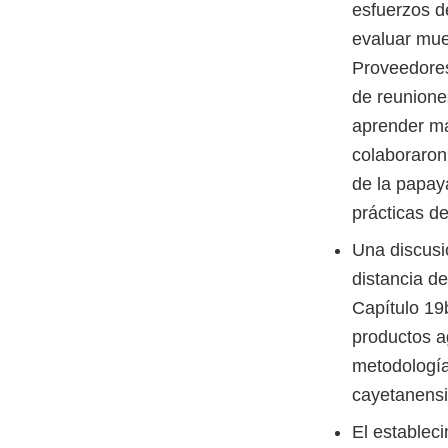
esfuerzos d
evaluar mue
Proveedores
de reunione
aprender má
colaboraron 
de la papay
prácticas d
Una discusi
distancia d
Capítulo 19
productos 
metodología
cayetanensi
El establec