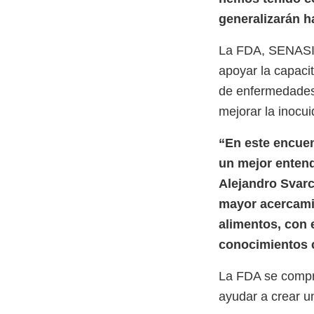
generalizarán h
La FDA, SENASIC
apoyar la capacit
de enfermedades 
mejorar la inocu
“En este encuen
un mejor entend
Alejandro Svarc
mayor acercamie
alimentos, con 
conocimientos 
La FDA se compro
ayudar a crear u