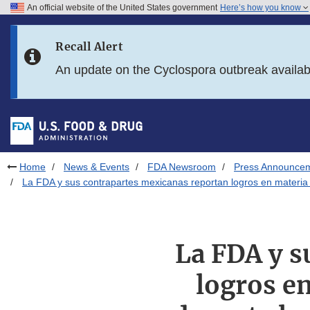
An official website of the United States government
Here’s how you know
Skip to main content
Recall Alert
Skip to FDA Search
An update on the Cyclospora outbreak availa
Skip to in this section menu
Skip to footer links
Home
News & Events
FDA Newsroom
Press Announce
La FDA y sus contrapartes mexicanas reportan logros en materia d
La FDA y s
logros e