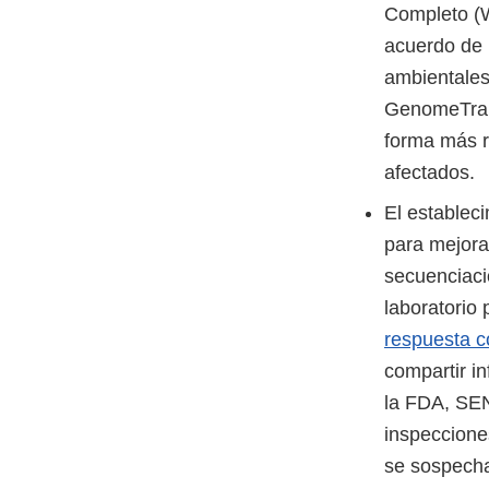
Completo (
acuerdo de 
ambientales
GenomeTrakr
forma más r
afectados.
El establec
para mejora
secuenciaci
laboratorio 
respuesta c
compartir i
la FDA, SE
inspeccione
se sospecha