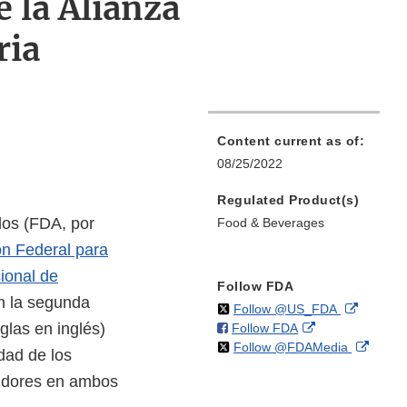
 la Alianza
ria
Content current as of:
08/25/2022
Regulated Product(s)
dos (FDA, por
Food & Beverages
n Federal para
ional de
Follow FDA
n la segunda
on
External
Follow @US_FDA
glas en inglés)
on
External
Follow FDA
X
Link
on
Extern
Follow @FDAMedia
Facebook
Link
Disclaim
dad de los
X
Link
Disclaimer
midores en ambos
Discla