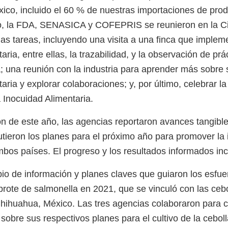
ico, incluido el 60 % de nuestras importaciones de prod
ño, la FDA, SENASICA y COFEPRIS se reunieron en la C
ias tareas, incluyendo una visita a una finca que implem
aria, entre ellas, la trazabilidad, y la observación de pr
a; una reunión con la industria para aprender más sobre
aria y explorar colaboraciones; y, por último, celebrar l
a Inocuidad Alimentaria.
ón de este año, las agencias reportaron avances tangibl
cutieron los planes para el próximo año para promover la
mbos países. El progreso y los resultados informados inc
bio de información y planes claves que guiaron los esfue
brote de salmonella en 2021, que se vinculó con las cebo
hihuahua, México. Las tres agencias colaboraron para c
sobre sus respectivos planes para el cultivo de la ceboll