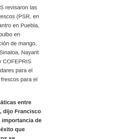
 revisaron las
frescos (PSR, en
antro en Puebla,
 bulbo en
ción de mango,
Sinaloa, Nayarit
A y COFEPRIS
dares para el
 frescos para el
áticas entre
 dijo Francisco
a importancia de
 éxito que
ros se