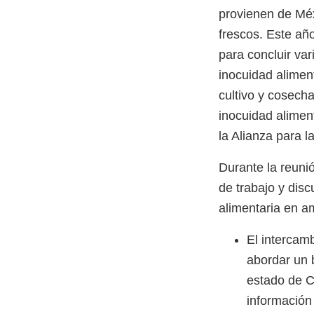
provienen de Méx
frescos. Este a
para concluir var
inocuidad aliment
cultivo y cosech
inocuidad aliment
la Alianza para l
Durante la reuni
de trabajo y dis
alimentaria en a
El intercam
abordar un 
estado de C
información 