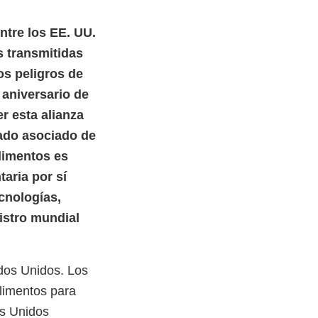
ntre los EE. UU.
s transmitidas
os peligros de
 aniversario de
r esta alianza
nado asociado de
alimentos es
aria por sí
ecnologías,
istro mundial
ados Unidos. Los
limentos para
os Unidos