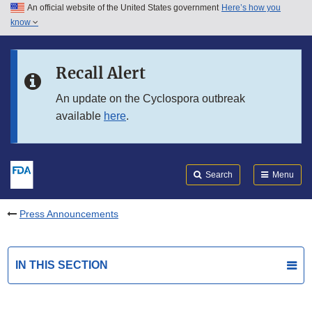
An official website of the United States government
Here’s how you
Skip to main content
know
Search
Submit
FDA
Skip to FDA Search
Recall Alert
Skip to in this section menu
An update on the Cyclospora outbreak
available
here
.
Skip to footer links
Search
Menu
Press Announcements
IN THIS SECTION