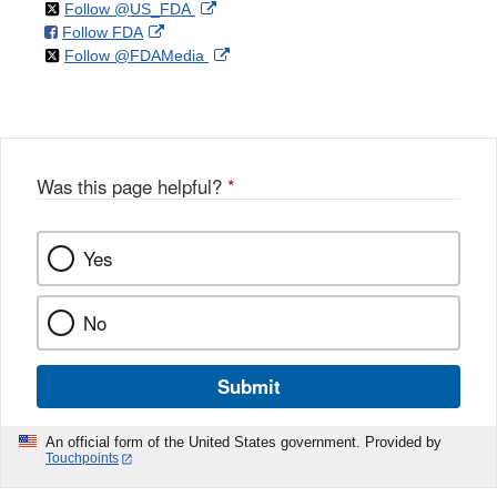
on
External
Follow @US_FDA
on
External
Follow FDA
X
Link
on
External
Follow @FDAMedia
Facebook
Link
Disclaimer
X
Link
Disclaimer
Disclaimer
Was this page helpful?
*
Yes
No
Submit
An official form of the United States government. Provided by
Touchpoints