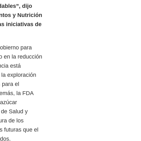
ables”, dijo
ntos y Nutrición
 iniciativas de
gobierno para
o en la reducción
ncia está
 la exploración
 para el
Además, la FDA
 azúcar
 de Salud y
ra de los
s futuras que el
ados.