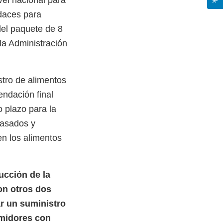
vel nacional para
daces para
del paquete de 8
la Administración
stro de alimentos
ndación final
o plazo para la
vasados y
en los alimentos
ucción de la
son otros dos
r un suministro
umidores con