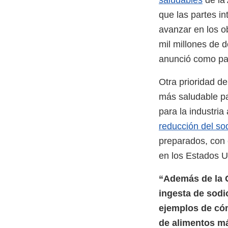
saludables
de la 
que las partes 
avanzar en los ob
mil millones de 
anunció como par
Otra prioridad de
más saludable pa
para la industria
reducción del so
preparados, con e
en los Estados 
“Además de la G
ingesta de sodio
ejemplos de có
de alimentos m