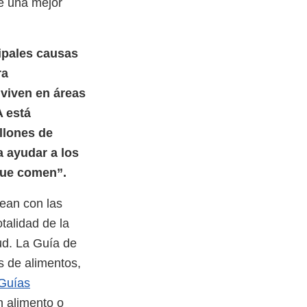
e una mejor
ipales causas
ra
viven en áreas
A está
llones de
 ayudar a los
que comen”.
nean con las
talidad de la
ud. La Guía de
s de alimentos,
Guías
n alimento o