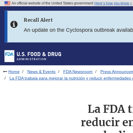
An official website of the United States government
Here’s how you know
Skip to main content
Recall Alert
Skip to FDA Search
An update on the Cyclospora outbreak availa
Skip to in this section menu
Skip to footer links
Home
News & Events
FDA Newsroom
Press Announce
La FDA trabaja para mejorar la nutrición y reducir enfermedades 
La FDA t
reducir e