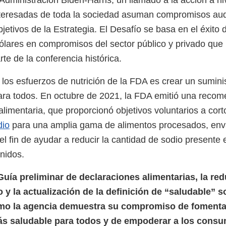
Administración Biden-Harris, un llamado a la acción a ni
interesadas de toda la sociedad asuman compromisos au
jetivos de la Estrategia. El Desafío se basa en el éxito 
dólares en compromisos del sector público y privado que 
te de la conferencia histórica.
 los esfuerzos de nutrición de la FDA es crear un sumini
ra todos. En octubre de 2021, la FDA emitió una recome
 alimentaria, que proporcionó objetivos voluntarios a cort
dio
para una amplia gama de alimentos procesados, en
l fin de ayudar a reducir la cantidad de sodio presente 
Unidos.
uía preliminar de declaraciones alimentarias, la red
 y la actualización de la definición de “saludable” 
mo la agencia demuestra su compromiso de fomenta
ás saludable para todos y de empoderar a los cons