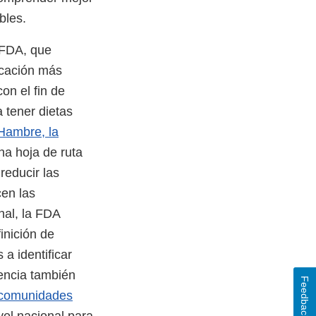
ables.
a FDA, que
ucación más
on el fin de
 tener dietas
 Hambre, la
na hoja de ruta
reducir las
cen las
nal, la FDA
inición de
 a identificar
gencia también
Feedback
r comunidades