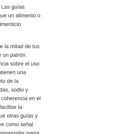
. Las guías
que un alimento o
imenticio
e la mitad de tus
e un patrón
ncia sobre el uso
ntienen una
to de la
das, sodio y
 coherencia en el
cilitar la
ue otras guías y
rve como señal
comprender mejor