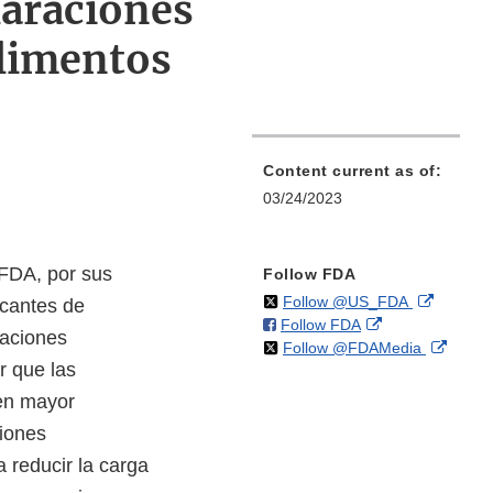
laraciones
alimentos
Content current as of:
03/24/2023
(FDA, por sus
Follow FDA
on
External
Follow @US_FDA
icantes de
on
External
Follow FDA
X
Link
raciones
on
Extern
Follow @FDAMedia
Facebook
Link
Disclaim
r que las
X
Link
Disclaimer
Discla
nen mayor
siones
 reducir la carga