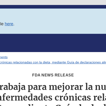
ble
here
.
ments
crónicas relacionadas con la dieta, mediante Guía de declaraciones ali
FDA NEWS RELEASE
rabaja para mejorar la nu
nfermedades crónicas re