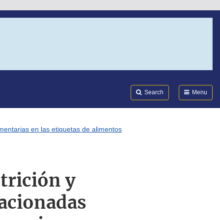
Search
Submi
FDA
Search
Menu
mentarias en las etiquetas de alimentos
trición y
lacionadas