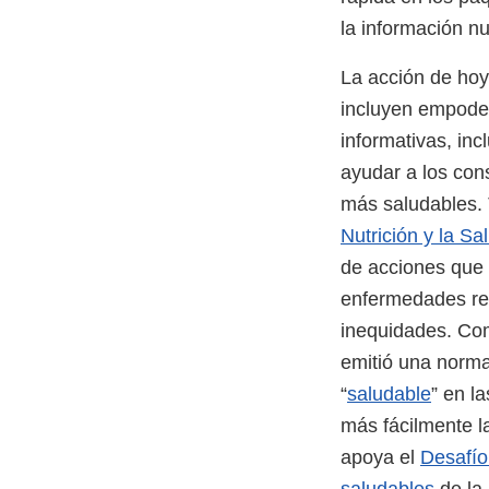
la información n
La acción de hoy 
incluyen empoder
informativas, inc
ayudar a los cons
más saludables.
Nutrición y la Sa
de acciones que 
enfermedades rel
inequidades. Com
emitió una norma
“
saludable
” en l
más fácilmente l
apoya el
Desafío