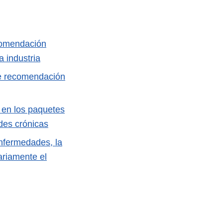
comendación
a industria
de recomendación
’ en los paquetes
des crónicas
enfermedades, la
ariamente el