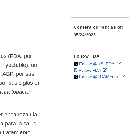
Content current as of:
05/24/2023
dos (FDA, por
Follow FDA
on
External
Follow @US_FDA
inyectable), un
on
External
Follow FDA
X
Link
(HABP, por sus
on
Extern
Follow @FDAMedia
Facebook
Link
Disclaim
por sus siglas en
X
Link
Disclaimer
Discla
Acinetobacter
.
er encabezan la
a para la salud
e tratamiento