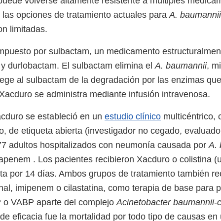
uede volverse altamente resistente a múltiples medica
y las opciones de tratamiento actuales para
A. baumanni
n limitadas.
mpuesto por sulbactam, un medicamento estructuralmen
, y durlobactam. El sulbactam elimina el
A. baumannii
, m
ege al sulbactam de la degradación por las enzimas qu
 Xacduro se administra mediante infusión intravenosa.
acduro se estableció en un
estudio clínico
multicéntrico, 
vo, de etiqueta abierta (investigador no cegado, evaluad
177 adultos hospitalizados con neumonía causada por
A.
apenem . Los pacientes recibieron Xacduro o colistina (u
a por 14 días. Ambos grupos de tratamiento también re
onal, imipenem o cilastatina, como terapia de base para 
 o VABP aparte del complejo
Acinetobacter baumannii-c
de eficacia fue la mortalidad por todo tipo de causas en