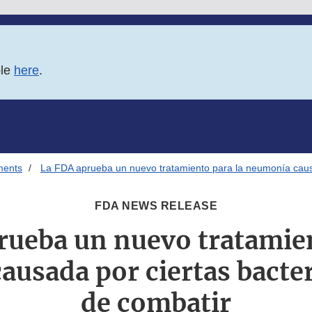
ble
here
.
ments
La FDA aprueba un nuevo tratamiento para la neumonía causad
FDA NEWS RELEASE
rueba un nuevo tratamien
usada por ciertas bacteri
de combatir