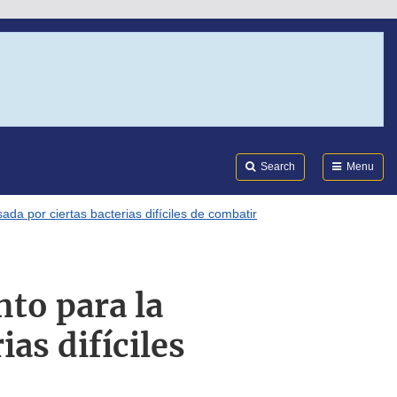
Search
Submi
FDA
Search
Menu
a por ciertas bacterias difíciles de combatir
to para la
as difíciles