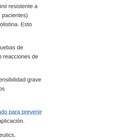
nii
resistente a
 pacientes)
listina. Esto
ruebas de
o reacciones de
ensibilidad grave
os
ado para prevenir
aplicación.
utics.