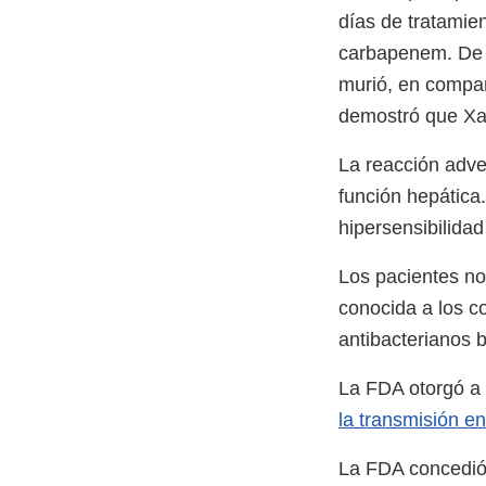
días de tratamie
carbapenem. De l
murió, en compar
demostró que Xacd
La reacción adv
función hepática
hipersensibilidad
Los pacientes no
conocida a los 
antibacterianos 
La FDA otorgó a
la transmisión e
La FDA concedió 