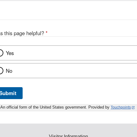
s this page helpful?
*
Yes
No
Submit
An official form of the United States government. Provided by
Touchpoints
Visitor Information