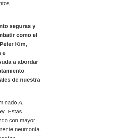
ntos
ento seguras y
ombatir como el
 Peter Kim,
n e
yuda a abordar
atamiento
ales de nuestra
ominado
A.
er
. Estas
endo con mayor
lmente neumonía.