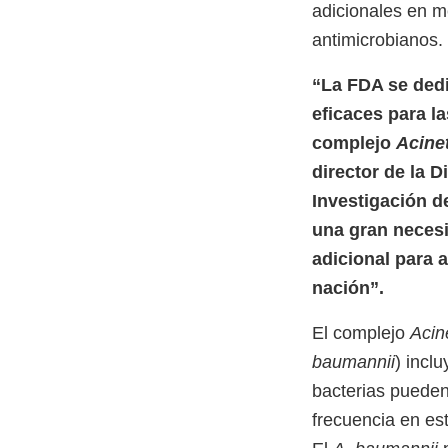
adicionales en m
antimicrobianos.
“La FDA se dedi
eficaces para l
complejo
Acine
director de la D
Investigación 
una gran necesi
adicional para 
nación”.
El complejo
Acin
baumannii
) incl
bacterias pueden
frecuencia en es