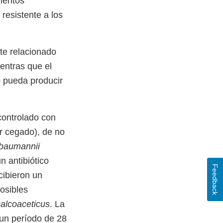
mentos
i
resistente a los
te relacionado
ientras que el
e pueda producir
controlado con
or cegado), de no
 baumannii
n antibiótico
Feedback
cibieron un
posibles
alcoaceticus
. La
 un período de 28