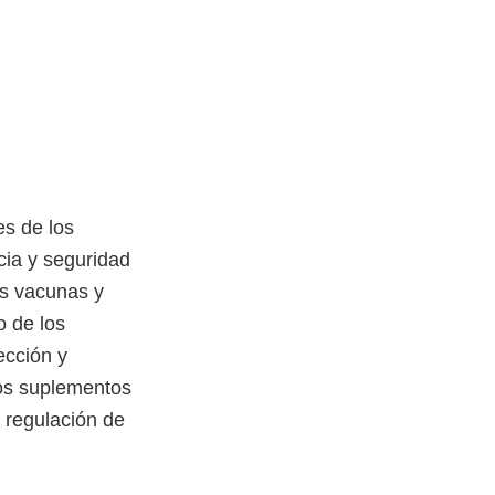
s de los
cia y seguridad
as vacunas y
o de los
ección y
los suplementos
a regulación de