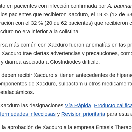
nto en pacientes con infección confirmada por
A. bauman
os pacientes que recibieron Xacduro, el 19 % (12 de 63
ación con el 32 % (20 de 62 pacientes) que recibieron co
uro no era inferior a la colistina.
ersa más común con Xacduro fueron anomalías en las p
. Xacduro trae ciertas advertencias y precauciones, com
 y diarrea asociada a Clostridiodes difficile.
 deben recibir Xacduro si tienen antecedentes de hipers
componentes de Xacduro, sulbactam u otros medicament
betalactámicos.
 Xacduro las designaciones
Vía Rápida
,
Producto calific
nfermedades infecciosas
y
Revisión prioritaria
para esta 
la aprobación de Xacduro a la empresa Entasis Therape