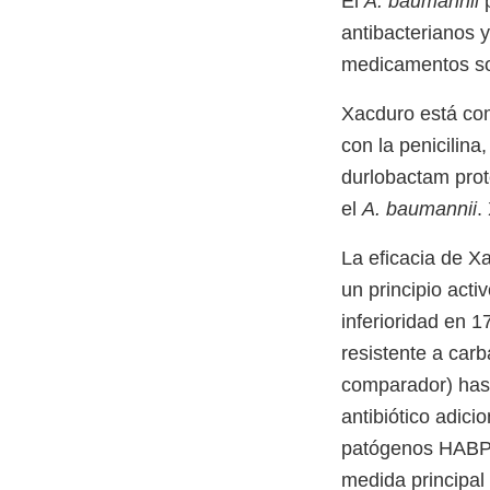
El
A. baumannii
p
antibacterianos 
medicamentos so
Xacduro está co
con la penicilina
durlobactam prot
el
A. baumannii
.
La eficacia de X
un principio acti
inferioridad en 
resistente a carb
comparador) hast
antibiótico adici
patógenos HABP
medida principal 