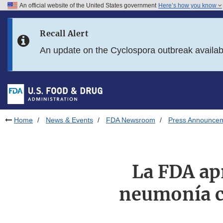
An official website of the United States government
Here’s how you know
Skip to main content
Recall Alert
Skip to FDA Search
An update on the Cyclospora outbreak availa
Skip to in this section menu
Skip to footer links
Home
News & Events
FDA Newsroom
Press Announce
La FDA ap
neumonía ca