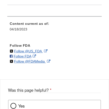
Content current as of:
04/18/2023
Follow FDA
on
External
Follow @US_FDA
on
External
Follow FDA
X
Link
on
External
Follow @FDAMedia
Facebook
Link
Disclaimer
X
Link
Disclaimer
Disclaimer
Was this page helpful?
*
Yes