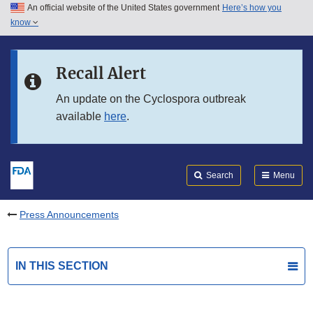
An official website of the United States government
Here’s how you
Skip to main content
know
Search
Submit
FDA
Skip to FDA Search
Recall Alert
Skip to in this section menu
An update on the Cyclospora outbreak
available
here
.
Skip to footer links
Search
Menu
Press Announcements
IN THIS SECTION