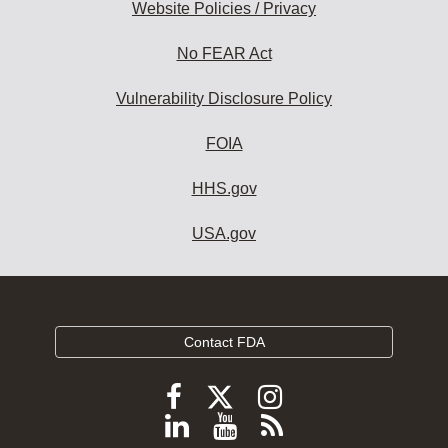
Website Policies / Privacy
No FEAR Act
Vulnerability Disclosure Policy
FOIA
HHS.gov
USA.gov
Contact FDA
Follow
Follow
Follow
FDA
FDA
FDA
Follow
View
Subscribe
on