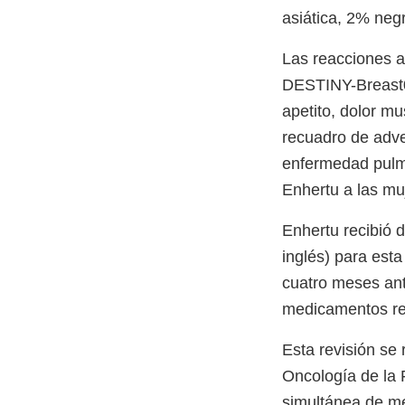
asiática, 2% neg
Las reacciones a
DESTINY-Breast04
apetito, dolor mu
recuadro de adver
enfermedad pulmo
Enhertu a las m
Enhertu recibió 
inglés) para est
cuatro meses ante
medicamentos rec
Esta revisión se 
Oncología de la 
simultánea de me