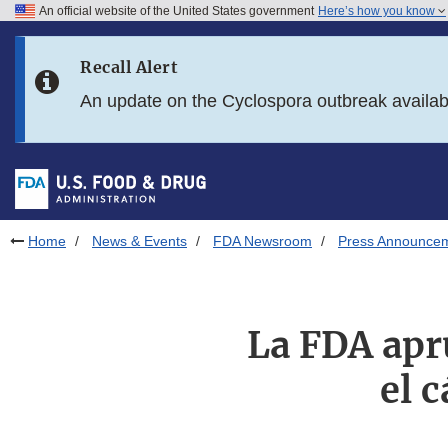
An official website of the United States government
Here’s how you know
Skip to main content
Recall Alert
Skip to FDA Search
An update on the Cyclospora outbreak availa
Skip to in this section menu
Skip to footer links
Home
News & Events
FDA Newsroom
Press Announce
La FDA apru
el 