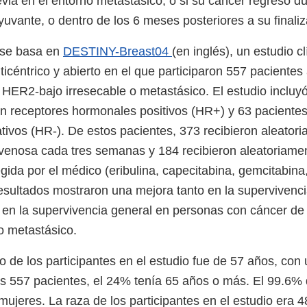
via en el entorno metastásico, o si su cáncer regresó du
yuvante, o dentro de los 6 meses posteriores a su finali
 se basa en
DESTINY-Breast04
(en inglés), un estudio cl
ticéntrico y abierto en el que participaron 557 pacientes
ER2-bajo irresecable o metastásico. El estudio incluyó
n receptores hormonales positivos (HR+) y 63 pacientes
ivos (HR-). De estos pacientes, 373 recibieron aleator
ravenosa cada tres semanas y 184 recibieron aleatoriamen
gida por el médico (eribulina, capecitabina, gemcitabina,
resultados mostraron una mejora tanto en la supervivenci
 en la supervivencia general en personas con cáncer 
o metastásico.
 de los participantes en el estudio fue de 57 años, con
os 557 pacientes, el 24% tenía 65 años o más. El 99.6% 
 mujeres. La raza de los participantes en el estudio era