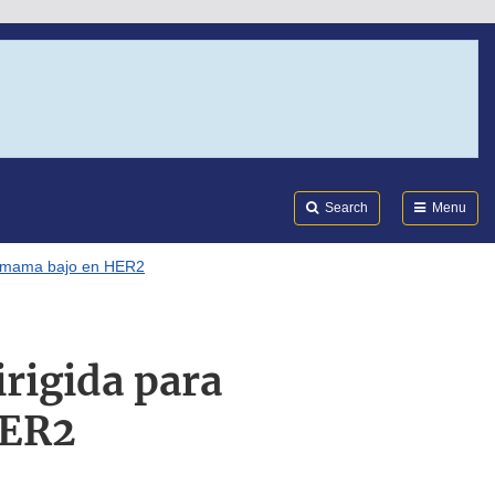
Search
Submi
FDA
Search
Menu
de mama bajo en HER2
irigida para
HER2