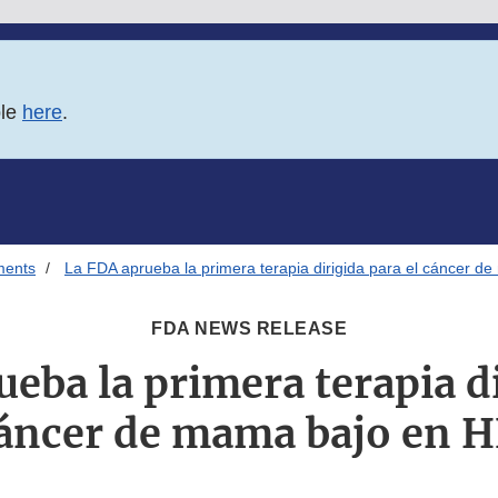
ble
here
.
ments
La FDA aprueba la primera terapia dirigida para el cáncer 
FDA NEWS RELEASE
eba la primera terapia d
cáncer de mama bajo en 