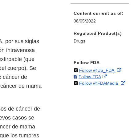
Content current as of:
08/05/2022
Regulated Product(s)
, por sus siglas
Drugs
ón intravenosa
xtirpable (que
Follow FDA
del cuerpo). Se
on
External
Follow @US_FDA
de cáncer de
on
External
Follow FDA
X
Link
on
Extern
Follow @FDAMedia
Facebook
Link
Disclaim
e cáncer de mama
X
Link
Disclaimer
Discla
sos de cáncer de
evos casos se
cáncer de mama
a que los tumores