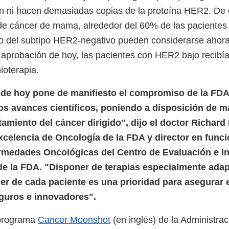
n ni hacen demasiadas copias de la proteína HER2. De 
de cáncer de mama, alrededor del 60% de las pacientes
mo del subtipo HER2-negativo pueden considerarse aho
a aprobación de hoy, las pacientes con HER2 bajo recibía
mioterapia.
de hoy pone de manifiesto el compromiso de la FDA 
os avances científicos, poniendo a disposición de m
amiento del cáncer dirigido", dijo el doctor Richard 
xcelencia de Oncología de la FDA y director en funci
rmedades Oncológicas del Centro de Evaluación e I
e la FDA. "Disponer de terapias especialmente adap
er de cada paciente es una prioridad para asegurar 
eguros e innovadores".
 programa
Cancer Moonshot
(en inglés) de la Administrac