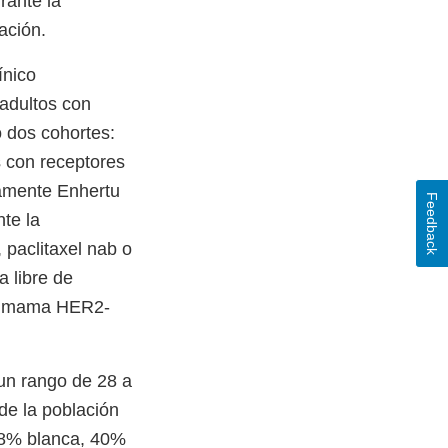
rante la
zación.
ínico
 adultos con
 dos cohortes:
 con receptores
iamente Enhertu
Feedback
te la
 paclitaxel nab o
a libre de
de mama HER2-
 un rango de 28 a
de la población
 48% blanca, 40%