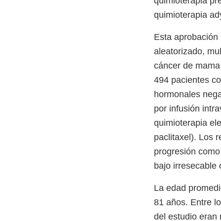
quimioterapia pre
quimioterapia ad
Esta aprobación
aleatorizado, mul
cáncer de mama H
494 pacientes co
hormonales negat
por infusión int
quimioterapia ele
paclitaxel). Los 
progresión como
bajo irresecable 
La edad promedio
81 años. Entre l
del estudio eran