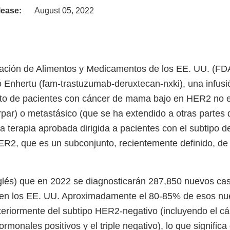
lease:
August 05, 2022
ración de Alimentos y Medicamentos de los EE. UU. (FDA
ó Enhertu (fam-trastuzumab-deruxtecan-nxki), una infusi
nto de pacientes con cáncer de mama bajo en HER2 no e
rpar) o metastásico (que se ha extendido a otras partes 
ra terapia aprobada dirigida a pacientes con el subtipo 
R2, que es un subconjunto, recientemente definido, d
glés) que en 2022 se diagnosticarán 287,850 nuevos ca
n los EE. UU. Aproximadamente el 80-85% de esos nu
teriormente del subtipo HER2-negativo (incluyendo el 
rmonales positivos y el triple negativo), lo que signific