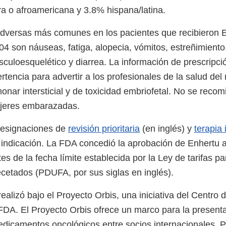
ra o afroamericana y 3.8% hispana/latina.
dversas más comunes en los pacientes que recibieron 
 son náuseas, fatiga, alopecia, vómitos, estreñimiento
sculoesquelético y diarrea. La información de prescripci
tencia para advertir a los profesionales de la salud del 
nar intersticial y de toxicidad embriofetal. No se recom
ujeres embarazadas.
designaciones de
revisión prioritaria
(en inglés) y
terapia
a indicación. La FDA concedió la aprobación de Enhertu 
s de la fecha límite establecida por la Ley de tarifas p
etados (PDUFA, por sus siglas en inglés).
realizó bajo el Proyecto Orbis, una iniciativa del Centro
FDA. El Proyecto Orbis ofrece un marco para la presenta
dicamentos oncológicos entre socios internacionales. P