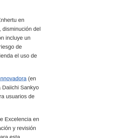
Enhertu en
, disminución del
ón incluye un
riesgo de
ienda el uso de
 innovadora
(en
a Daiichi Sankyo
ara usuarios de
 de Excelencia en
ción y revisión
ara esta