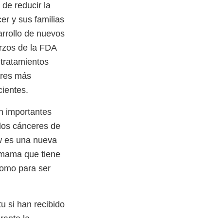
de reducir la
er y sus familias
arrollo de nuevos
rzos de la FDA
 tratamientos
eres más
cientes.
n importantes
 los cánceres de
w es una nueva
 mama que tiene
como para ser
 si han recibido