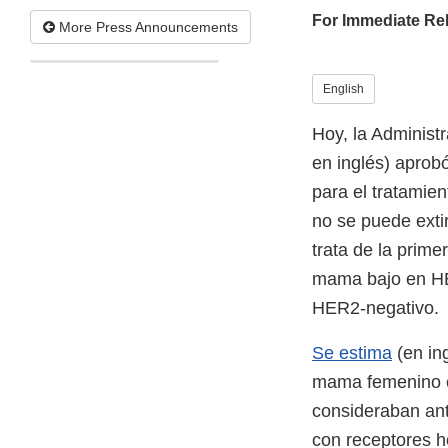
For Immediate Re
More Press Announcements
English
Hoy, la Administ
en inglés) aprob
para el tratamie
no se puede exti
trata de la prime
mama bajo en HE
HER2-negativo.
Se estima
(en in
mama femenino e
consideraban an
con receptores ho