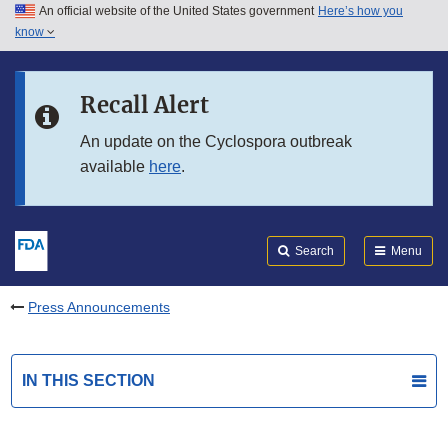
An official website of the United States government
Here’s how you
Skip to main content
know
Search
Submit
FDA
Skip to FDA Search
Recall Alert
Skip to in this section menu
An update on the Cyclospora outbreak
available
here
.
Skip to footer links
Search
Menu
Press Announcements
IN THIS SECTION