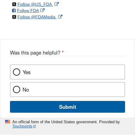
on
External
Follow @US_FDA
on
External
Follow FDA
X
Link
on
External
Follow @FDAMedia
Facebook
Link
Disclaimer
X
Link
Disclaimer
Disclaimer
Was this page helpful?
*
Yes
No
Submit
An official form of the United States government. Provided by
Touchpoints