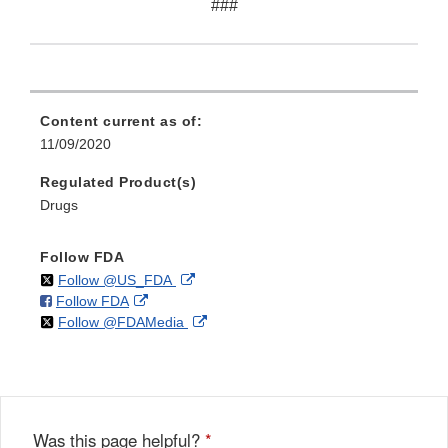
###
Content current as of:
11/09/2020
Regulated Product(s)
Drugs
Follow FDA
on
External
Follow @US_FDA
on
External
Follow FDA
X
Link
on
External
Follow @FDAMedia
Facebook
Link
Disclaimer
X
Link
Disclaimer
Disclaimer
Was this page helpful?
*