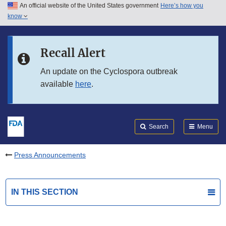
An official website of the United States government
Here’s how you
Skip to main content
know
Search
Submit
FDA
Skip to FDA Search
Recall Alert
Skip to in this section menu
An update on the Cyclospora outbreak
available
here
.
Skip to footer links
Search
Menu
Press Announcements
IN THIS SECTION