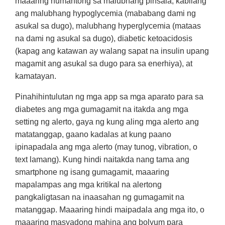
maaaring humantong sa malubhang pinsala, kabilang
ang malubhang hypoglycemia (mababang dami ng
asukal sa dugo), malubhang hyperglycemia (mataas
na dami ng asukal sa dugo), diabetic ketoacidosis
(kapag ang katawan ay walang sapat na insulin upang
magamit ang asukal sa dugo para sa enerhiya), at
kamatayan.
Pinahihintulutan ng mga app sa mga aparato para sa
diabetes ang mga gumagamit na itakda ang mga
setting ng alerto, gaya ng kung aling mga alerto ang
matatanggap, gaano kadalas at kung paano
ipinapadala ang mga alerto (may tunog, vibration, o
text lamang). Kung hindi naitakda nang tama ang
smartphone ng isang gumagamit, maaaring
mapalampas ang mga kritikal na alertong
pangkaligtasan na inaasahan ng gumagamit na
matanggap. Maaaring hindi maipadala ang mga ito, o
maaaring masyadong mahina ang bolyum para