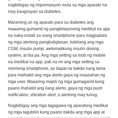
nagbibigay ng impormasyon mula sa mga aparato na
may kaugnayan sa diabetes.
Maraming uri ng aparato para sa diabetes ang
maaaring gumamit ng pangteleponong medikal na app
na naka-install sa isang smartphone para magpadala
ng mga alertong pangkaligtasan, kabilang ang mga
CGM, insulin pump, awtomatikong insulin dosing
system, at iba pa. Ang mga setting sa loob ng mobile
na medikal na app, pati na rin ang mga setting sa
mismong smartphone, ay dapat na itakda nang tama
para maihatid ang mga alerto gaya ng inaasahan ng
mga user. Maaaring mapili ng mga gumagamit kung
paano ihahatid ang ilang alerto, gaya ng mga push
notification, vibration alert, o alertong may tunog.
Nagbibigay ang mga tagagawa ng aparatong medikal
ng mga tagubilin kung paano itakda ang mga app at