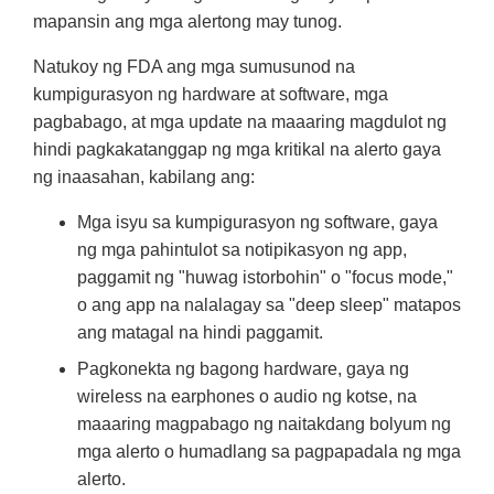
mapansin ang mga alertong may tunog.
Natukoy ng FDA ang mga sumusunod na
kumpigurasyon ng hardware at software, mga
pagbabago, at mga update na maaaring magdulot ng
hindi pagkakatanggap ng mga kritikal na alerto gaya
ng inaasahan, kabilang ang:
Mga isyu sa kumpigurasyon ng software, gaya
ng mga pahintulot sa notipikasyon ng app,
paggamit ng "huwag istorbohin" o "focus mode,"
o ang app na nalalagay sa "deep sleep" matapos
ang matagal na hindi paggamit.
Pagkonekta ng bagong hardware, gaya ng
wireless na earphones o audio ng kotse, na
maaaring magpabago ng naitakdang bolyum ng
mga alerto o humadlang sa pagpapadala ng mga
alerto.