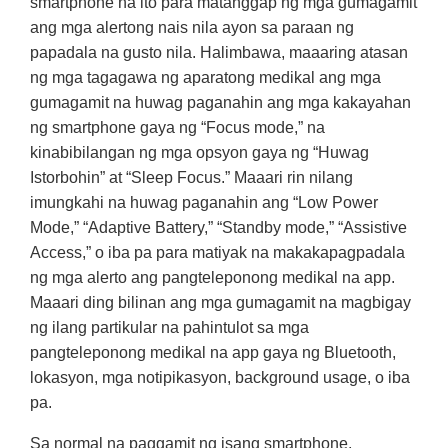
smartphone na ito para matanggap ng mga gumagamit
ang mga alertong nais nila ayon sa paraan ng
papadala na gusto nila. Halimbawa, maaaring atasan
ng mga tagagawa ng aparatong medikal ang mga
gumagamit na huwag paganahin ang mga kakayahan
ng smartphone gaya ng “Focus mode,” na
kinabibilangan ng mga opsyon gaya ng “Huwag
Istorbohin” at “Sleep Focus.” Maaari rin nilang
imungkahi na huwag paganahin ang “Low Power
Mode,” “Adaptive Battery,” “Standby mode,” “Assistive
Access,” o iba pa para matiyak na makakapagpadala
ng mga alerto ang pangteleponong medikal na app.
Maaari ding bilinan ang mga gumagamit na magbigay
ng ilang partikular na pahintulot sa mga
pangteleponong medikal na app gaya ng Bluetooth,
lokasyon, mga notipikasyon, background usage, o iba
pa.
Sa normal na paggamit ng isang smartphone,