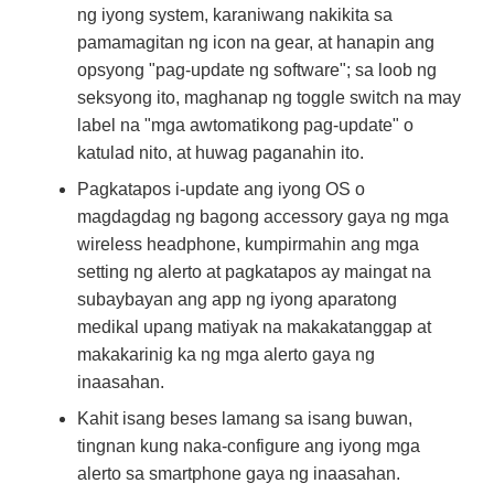
ng iyong system, karaniwang nakikita sa
pamamagitan ng icon na gear, at hanapin ang
opsyong "pag-update ng software"; sa loob ng
seksyong ito, maghanap ng toggle switch na may
label na "mga awtomatikong pag-update" o
katulad nito, at huwag paganahin ito.
Pagkatapos i-update ang iyong OS o
magdagdag ng bagong accessory gaya ng mga
wireless headphone, kumpirmahin ang mga
setting ng alerto at pagkatapos ay maingat na
subaybayan ang app ng iyong aparatong
medikal upang matiyak na makakatanggap at
makakarinig ka ng mga alerto gaya ng
inaasahan.
Kahit isang beses lamang sa isang buwan,
tingnan kung naka-configure ang iyong mga
alerto sa smartphone gaya ng inaasahan.