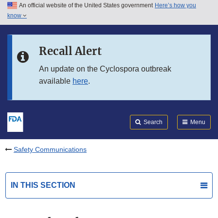
An official website of the United States government
Here’s how you
Skip to main content
know
Search
Submit
FDA
Skip to FDA Search
Recall Alert
Skip to in this section menu
An update on the Cyclospora outbreak
available
here
.
Skip to footer links
Search
Menu
Safety Communications
IN THIS SECTION