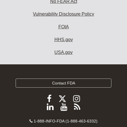
No FEAR Act
Vulnerability Disclosure Policy
FOIA
HHS.gov
USA.gov
Contact FDA
Follow
Follow
Follow
FDA
FDA
FDA
Follow
View
Subscribe
on
on
on
FDA
FDA
to
X
Facebook
Instagram
Contact
on
videos
FDA
1-888-INFO-FDA (1-888-463-6332)
Number