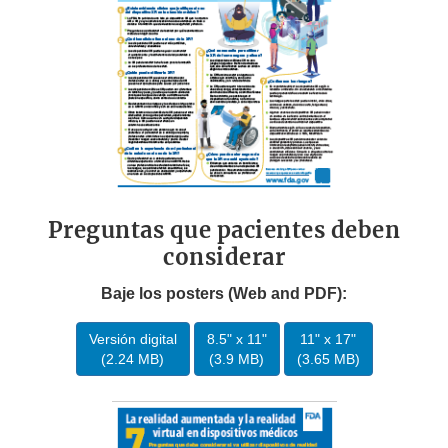
Preguntas que pacientes deben
considerar
Baje los posters (Web and PDF):
Versión digital
8.5" x 11"
11" x 17"
(2.24 MB)
(3.9 MB)
(3.65 MB)