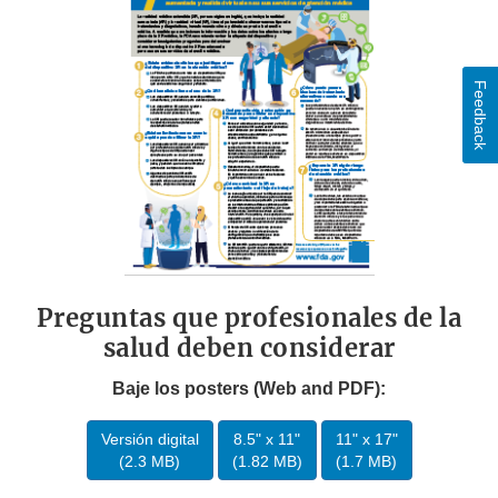
Feedback
Preguntas que profesionales de la
salud deben considerar
Baje los posters (Web and PDF):
Versión digital
8.5" x 11"
11" x 17"
(2.3 MB)
(1.82 MB)
(1.7 MB)